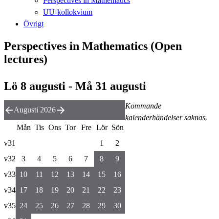
Perspectives in Mathematics
UU-kollokvium
Övrigt
Perspectives in Mathematics (Open
lectures)
Lö 8 augusti - Må 31 augusti
Kommande
Augusti 2026
kalenderhändelser saknas.
Mån
Tis
Ons
Tor
Fre
Lör
Sön
v31
1
2
v32
3
4
5
6
7
8
9
v33
10
11
12
13
14
15
16
v34
17
18
19
20
21
22
23
v35
24
25
26
27
28
29
30