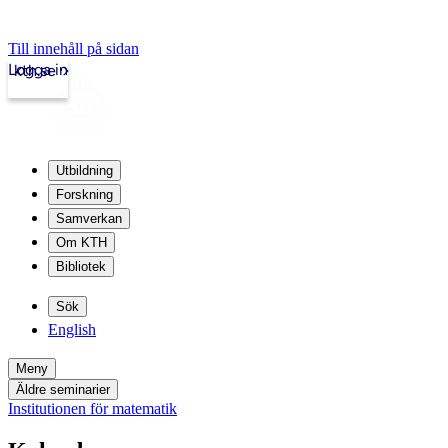
Till innehåll på sidan
Logga in
kth.se
Utbildning
Forskning
Samverkan
Om KTH
Bibliotek
Sök
English
Meny
Äldre seminarier
Institutionen för matematik