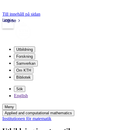
Till innehåll på sidan
Login
kth.se
Utbildning
Forskning
Samverkan
Om KTH
Bibliotek
Sök
English
Meny
Applied and computational mathematics
Institutionen för matematik