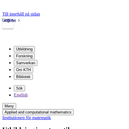
Till innehåll på sidan
Login
kth.se
Utbildning
Forskning
Samverkan
Om KTH
Bibliotek
Sök
English
Meny
Applied and computational mathematics
Institutionen för matematik