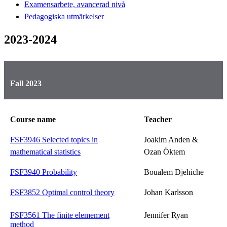
Examensarbete, avancerad nivå
Pedagogiska utmärkelser
2023-2024
Fall 2023
Course name
Teacher
FSF3946 Selected topics in
Joakim Anden &
mathematical statistics
Ozan Öktem
FSF3940 Probability
Boualem Djehiche
FSF3852 Optimal control theory
Johan Karlsson
FSF3561 The finite elemement
Jennifer Ryan
method