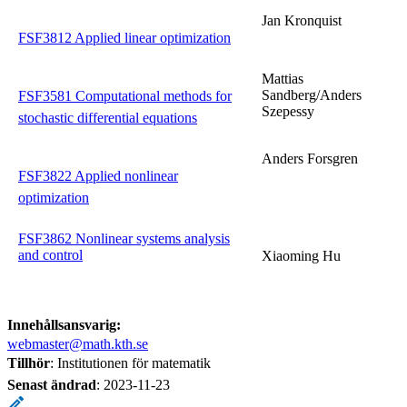
Jan Kronquist
FSF3812 Applied linear optimization
Mattias
Sandberg/Anders
FSF3581 Computational methods for
Szepessy
stochastic differential equations
Anders Forsgren
FSF3822 Applied nonlinear
optimization
FSF3862 Nonlinear systems analysis
and control
Xiaoming Hu
Innehållsansvarig:
webmaster@math.kth.se
Tillhör
: Institutionen för matematik
Senast ändrad
:
2023-11-23