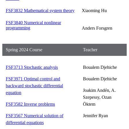
FSF3832 Mathematical system theory
Xiaoming Hu
FSF3840 Numerical nonlinear
programming
Anders Forsgren
Spring 2024 Course
Teacher
FSF3713 Stochastic analysis
Boualem Djehiche
FSF3971 Optimal control and
Boualem Djehiche
backward stochastic differential
Joakim Andén, A.
equation
Szepessy, Ozan
FSF3582 Inverse problems
Öktem
FSF3567 Numerical solution of
Jennifer Ryan
differential equations