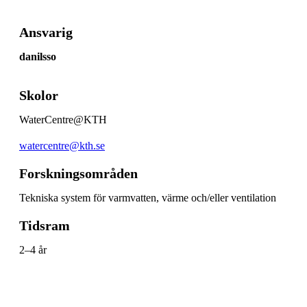
Ansvarig
danilsso
Skolor
WaterCentre@KTH
watercentre@kth.se
Forskningsområden
Tekniska system för varmvatten, värme och/eller ventilation
Tidsram
2–4 år