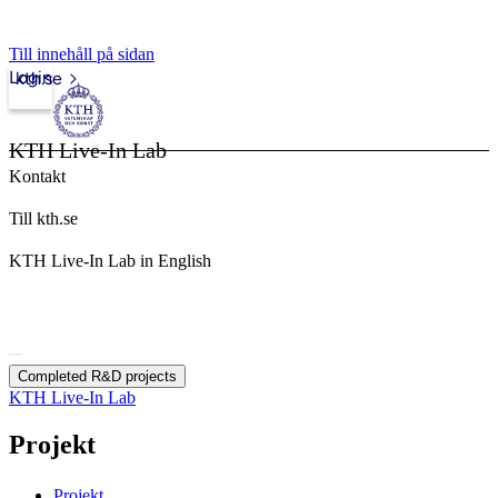
Till innehåll på sidan
Login
kth.se
KTH Live-In Lab
Kontakt
Till kth.se
KTH Live-In Lab in English
Completed R&D projects
KTH Live-In Lab
Projekt
Projekt