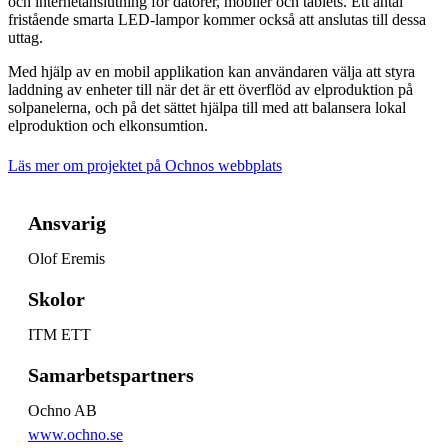
och internetanslutning för datorer, mobiler och tablets. Ett antal
fristående smarta LED-lampor kommer också att anslutas till dessa
uttag.
Med hjälp av en mobil applikation kan användaren välja att styra
laddning av enheter till när det är ett överflöd av elproduktion på
solpanelerna, och på det sättet hjälpa till med att balansera lokal
elproduktion och elkonsumtion.
Läs mer om projektet på Ochnos webbplats
Ansvarig
Olof Eremis
Skolor
ITM ETT
Samarbetspartners
Ochno AB
www.ochno.se