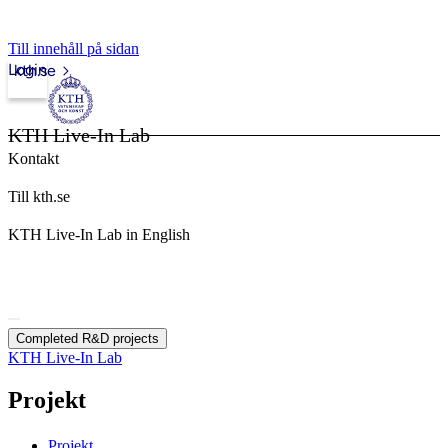
Till innehåll på sidan
Login
kth.se
KTH Live-In Lab
Kontakt
Till kth.se
KTH Live-In Lab in English
Completed R&D projects
KTH Live-In Lab
Projekt
Projekt