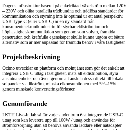
Dagens infrastruktur baserat på enkelriktad växelström mellan 120V
– 230V och olika parallella trådbundna och trådlösa standarder för
kommunikation och styrning inte är optimal ur ett antal perspektiv.
USB Type-C (eller USB-C) är en ny standard från
konsumentelekronikindustrin för styrbar eldistribution och
höghastighetskommuniktion som genom som volym, framtida
penetration och kraftfulla egenskaper skulle kunna utgöra ett bättre
alternativ som är mer anpassad för framtida behov i våra fastigheter.
Projektbeskrivning
Ochno utvecklar en plattform och molntjänst som gör det enkelt att
integrera USB-C uttag i fastigheter, mäta all eldistribution, styra
anslutna enheter och även genom att ansluta dessa direkt till lokala
solpaneler via likström, minska elkonsumtionen med 5%–15%
genom minskade konverteringsförluster.
Genomförande
I KTH Live-In lab så får varje studentrum 6 st integrerade USB-C
uttag som kan leverera upp till 100W / uttag och användas för
strömförsörjning utan att behöva använda laddare eller nätadapter