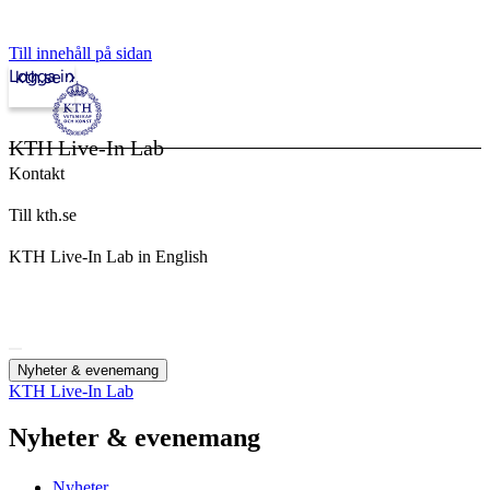
Till innehåll på sidan
Logga in
kth.se
KTH Live-In Lab
Kontakt
Till kth.se
KTH Live-In Lab in English
Nyheter & evenemang
KTH Live-In Lab
Nyheter & evenemang
Nyheter