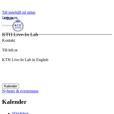
Till innehåll på sidan
Logga in
kth.se
KTH Live-In Lab
Kontakt
Till kth.se
KTH Live-In Lab in English
Kalender
Nyheter & evenemang
Kalender
Händelser