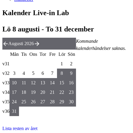
Kalender Live-in Lab
Lö 8 augusti - To 31 december
Kommande
Augusti 2026
kalenderhändelser saknas.
Mån
Tis
Ons
Tor
Fre
Lör
Sön
v31
1
2
v32
3
4
5
6
7
8
9
v33
10
11
12
13
14
15
16
v34
17
18
19
20
21
22
23
v35
24
25
26
27
28
29
30
v36
31
Lista resten av året