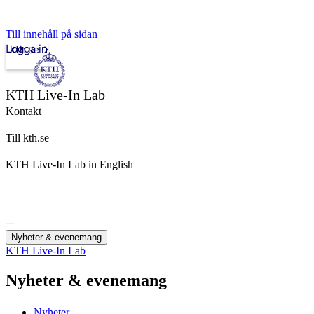
Till innehåll på sidan
Logga in
kth.se
KTH Live-In Lab
Kontakt
Till kth.se
KTH Live-In Lab in English
Nyheter & evenemang
KTH Live-In Lab
Nyheter & evenemang
Nyheter