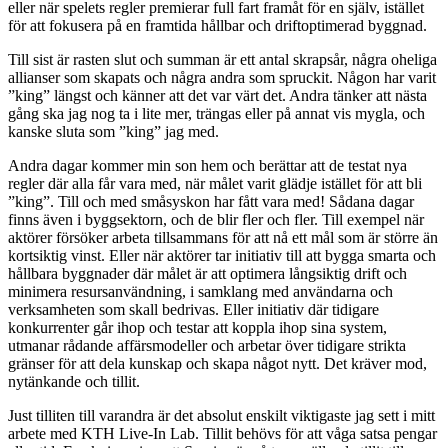
eller när spelets regler premierar full fart framåt för en själv, istället
för att fokusera på en framtida hållbar och driftoptimerad byggnad.
Till sist är rasten slut och summan är ett antal skrapsår, några oheliga
allianser som skapats och några andra som spruckit. Någon har varit
”king” längst och känner att det var värt det. Andra tänker att nästa
gång ska jag nog ta i lite mer, trängas eller på annat vis mygla, och
kanske sluta som ”king” jag med.
Andra dagar kommer min son hem och berättar att de testat nya
regler där alla får vara med, när målet varit glädje istället för att bli
”king”. Till och med småsyskon har fått vara med! Sådana dagar
finns även i byggsektorn, och de blir fler och fler. Till exempel när
aktörer försöker arbeta tillsammans för att nå ett mål som är större än
kortsiktig vinst. Eller när aktörer tar initiativ till att bygga smarta och
hållbara byggnader där målet är att optimera långsiktig drift och
minimera resursanvändning, i samklang med användarna och
verksamheten som skall bedrivas. Eller initiativ där tidigare
konkurrenter går ihop och testar att koppla ihop sina system,
utmanar rådande affärsmodeller och arbetar över tidigare strikta
gränser för att dela kunskap och skapa något nytt. Det kräver mod,
nytänkande och tillit.
Just tilliten till varandra är det absolut enskilt viktigaste jag sett i mitt
arbete med KTH Live-In Lab. Tillit behövs för att våga satsa pengar