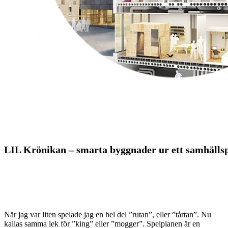
LIL Krönikan – smarta byggnader ur ett samhälls
När jag var liten spelade jag en hel del ”rutan”, eller ”tårtan”. Nu
kallas samma lek för ”king” eller ”mogger”. Spelplanen är en