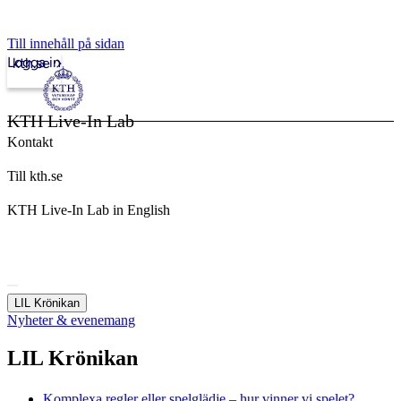
Till innehåll på sidan
Logga in
kth.se
KTH Live-In Lab
Kontakt
Till kth.se
KTH Live-In Lab in English
LIL Krönikan
Nyheter & evenemang
LIL Krönikan
Komplexa regler eller spelglädje – hur vinner vi spelet?