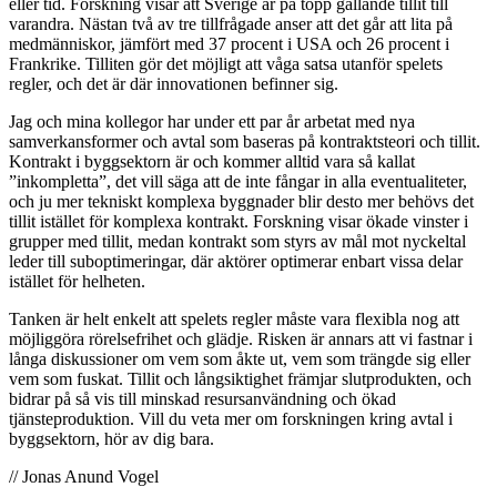
eller tid. Forskning visar att Sverige är på topp gällande tillit till
varandra. Nästan två av tre tillfrågade anser att det går att lita på
medmänniskor, jämfört med 37 procent i USA och 26 procent i
Frankrike. Tilliten gör det möjligt att våga satsa utanför spelets
regler, och det är där innovationen befinner sig.
Jag och mina kollegor har under ett par år arbetat med nya
samverkansformer och avtal som baseras på kontraktsteori och tillit.
Kontrakt i byggsektorn är och kommer alltid vara så kallat
”inkompletta”, det vill säga att de inte fångar in alla eventualiteter,
och ju mer tekniskt komplexa byggnader blir desto mer behövs det
tillit istället för komplexa kontrakt. Forskning visar ökade vinster i
grupper med tillit, medan kontrakt som styrs av mål mot nyckeltal
leder till suboptimeringar, där aktörer optimerar enbart vissa delar
istället för helheten.
Tanken är helt enkelt att spelets regler måste vara flexibla nog att
möjliggöra rörelsefrihet och glädje. Risken är annars att vi fastnar i
långa diskussioner om vem som åkte ut, vem som trängde sig eller
vem som fuskat. Tillit och långsiktighet främjar slutprodukten, och
bidrar på så vis till minskad resursanvändning och ökad
tjänsteproduktion. Vill du veta mer om forskningen kring avtal i
byggsektorn, hör av dig bara.
// Jonas Anund Vogel