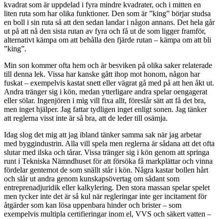
kvadrat som är uppdelad i fyra mindre kvadrater, och i mitten en
liten ruta som har olika funktioner. Den som är ”king” börjar studsa
en boll i sin ruta så att den sedan landar i någon annans. Det hela går
ut på att nå den sista rutan av fyra och få ut de som ligger framför,
alternativt kämpa om att behålla den fjärde rutan – kämpa om att bli
”king”.
Min son kommer ofta hem och är besviken på olika saker relaterade
till denna lek. Vissa har kanske gått ihop mot honom, någon har
fuskat – exempelvis kastat snett eller vägrat gå med på att hen åkt ut.
Andra tränger sig i kön, medan ytterligare andra spelar oengagerat
eller sölar. Ingenjören i mig vill fixa allt, föreslår sätt att få det bra,
men inget hjälper. Jag fattar tydligen inget enligt sonen. Jag tänker
att reglerna visst inte är så bra, att de leder till osämja.
Idag slog det mig att jag ibland tänker samma sak när jag arbetar
med byggindustrin. Alla vill spela men reglerna är sådana att det ofta
slutar med ilska och tårar. Vissa tränger sig i kön genom att springa
runt i Tekniska Nämndhuset för att försöka få markplättar och vinna
fördelar gentemot de som snällt står i kön. Några kastar bollen hårt
och slår ut andra genom kunskapsövertag om sådant som
entreprenadjuridik eller kalkylering. Den stora massan spelar spelet
men tycker inte det är så kul när regleringar inte ger incitament för
åtgärder som kan lösa uppenbara hinder och brister – som
exempelvis multipla certifieringar inom el, VVS och säkert vatten –