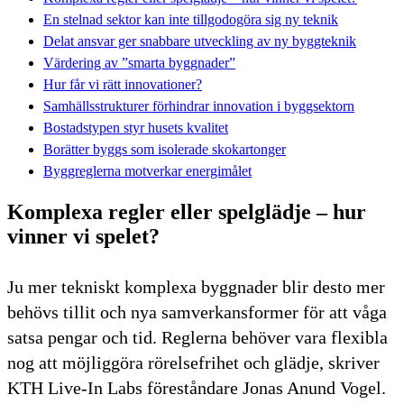
En stelnad sektor kan inte tillgodogöra sig ny teknik
Delat ansvar ger snabbare utveckling av ny byggteknik
Värdering av ”smarta byggnader”
Hur får vi rätt innovationer?
Samhällsstrukturer förhindrar innovation i byggsektorn
Bostadstypen styr husets kvalitet
Borätter byggs som isolerade skokartonger
Byggreglerna motverkar energimålet
Komplexa regler eller spelglädje – hur
vinner vi spelet?
Ju mer tekniskt komplexa byggnader blir desto mer
behövs tillit och nya samverkansformer för att våga
satsa pengar och tid. Reglerna behöver vara flexibla
nog att möjliggöra rörelsefrihet och glädje, skriver
KTH Live-In Labs föreståndare Jonas Anund Vogel.