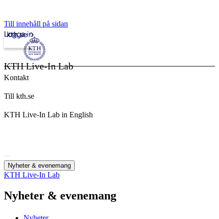
Till innehåll på sidan
Logga in
kth.se
KTH Live-In Lab
Kontakt
Till kth.se
KTH Live-In Lab in English
Nyheter & evenemang
KTH Live-In Lab
Nyheter & evenemang
Nyheter