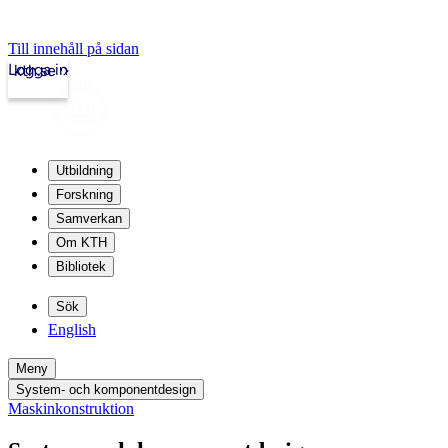
Till innehåll på sidan
Logga in
kth.se
Utbildning
Forskning
Samverkan
Om KTH
Bibliotek
Sök
English
Meny
System- och komponentdesign
Maskinkonstruktion