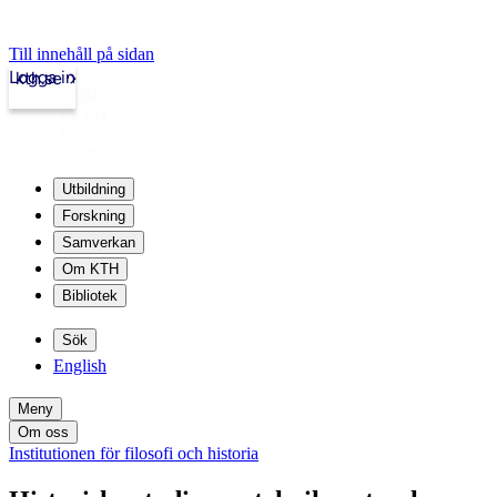
Till innehåll på sidan
Logga in
kth.se
Utbildning
Forskning
Samverkan
Om KTH
Bibliotek
Sök
English
Meny
Om oss
Institutionen för filosofi och historia