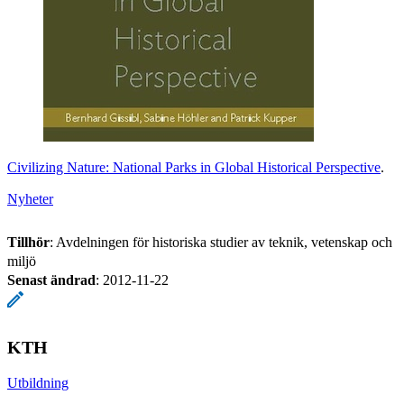
Civilizing Nature: National Parks in Global Historical Perspective
.
Nyheter
Tillhör
: Avdelningen för historiska studier av teknik, vetenskap och
miljö
Senast ändrad
:
2012-11-22
KTH
Utbildning