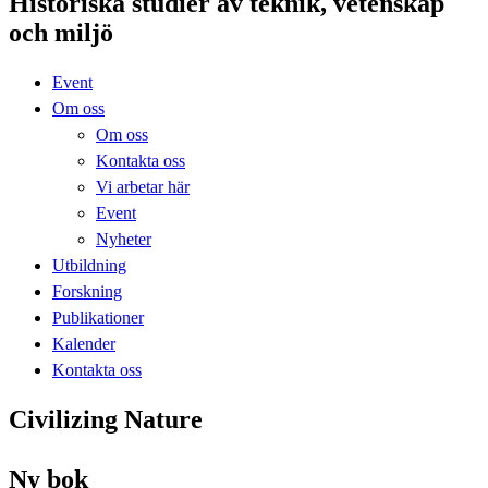
Historiska studier av teknik, vetenskap
och miljö
Event
Om oss
Om oss
Kontakta oss
Vi arbetar här
Event
Nyheter
Utbildning
Forskning
Publikationer
Kalender
Kontakta oss
Civilizing Nature
Ny bok