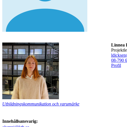
Linnea 
projekt
ldicksen
08-790 
Profil
Utbildningskommunikation och varumärke
Innehållsansvarig: