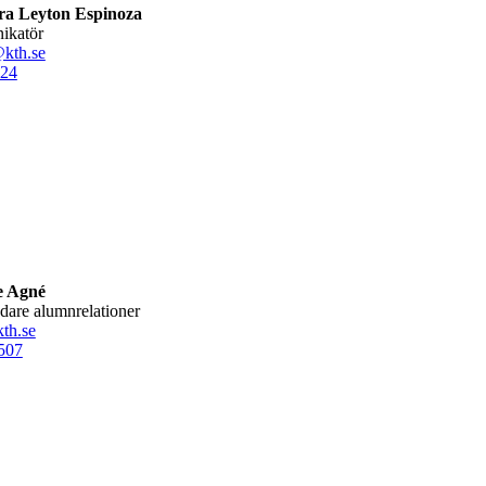
ra Leyton Espinoza
ikatör
kth.se
24
e Agné
ledare alumnrelationer
th.se
507