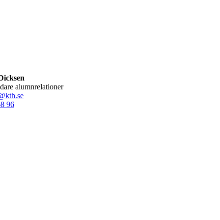
Dicksen
ledare alumnrelationer
@kth.se
68 96