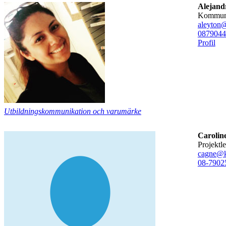
Alejand
kommun
aleyton@
08790
44
Profil
Utbildningskommunikation och varumärke
Carolin
Projekt
cagne@k
08-7902