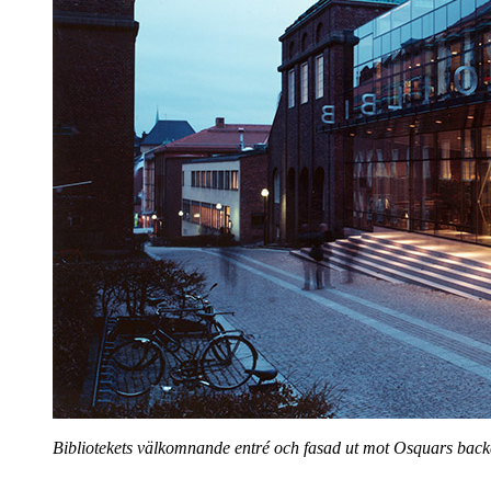
Bibliotekets välkomnande entré och fasad ut mot Osquars bac