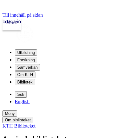
Till innehåll på sidan
Logga in
kth.se
Utbildning
Forskning
Samverkan
Om KTH
Bibliotek
Sök
English
Meny
Om biblioteket
KTH Biblioteket