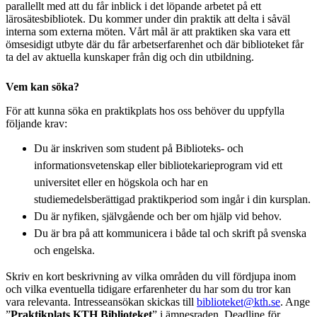
parallellt med att du får inblick i det löpande arbetet på ett
lärosätesbibliotek. Du kommer under din praktik att delta i såväl
interna som externa möten. Vårt mål är att praktiken ska vara ett
ömsesidigt utbyte där du får arbetserfarenhet och där biblioteket får
ta del av aktuella kunskaper från dig och din utbildning.
Vem kan söka?
För att kunna söka en praktikplats hos oss behöver du uppfylla
följande krav:
Du är inskriven som student på Biblioteks- och
informationsvetenskap eller bibliotekarieprogram vid ett
universitet eller en högskola och har en
studiemedelsberättigad praktikperiod som ingår i din kursplan.
Du är nyfiken, självgående och ber om hjälp vid behov.
Du är bra på att kommunicera i både tal och skrift på svenska
och engelska.
Skriv en kort beskrivning av vilka områden du vill fördjupa inom
och vilka eventuella tidigare erfarenheter du har som du tror kan
vara relevanta. Intresseansökan skickas till
biblioteket@kth.se
. Ange
”
Praktikplats KTH Biblioteket
” i ämnesraden. Deadline för