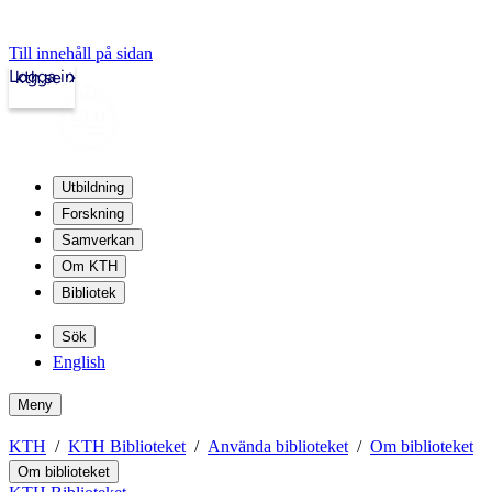
Till innehåll på sidan
Logga in
kth.se
Utbildning
Forskning
Samverkan
Om KTH
Bibliotek
Sök
English
Meny
KTH
KTH Biblioteket
Använda biblioteket
Om biblioteket
Om biblioteket