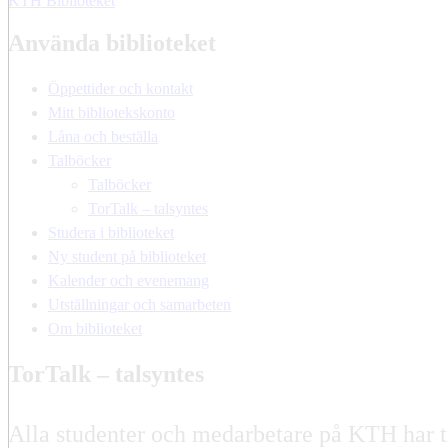
KTH Biblioteket
Använda biblioteket
Öppettider och kontakt
Mitt bibliotekskonto
Låna och beställa
Talböcker
Talböcker
TorTalk – talsyntes
Studera i biblioteket
Ny student på biblioteket
Kalender och evenemang
Utställningar och samarbeten
Om biblioteket
TorTalk – talsyntes
Alla studenter och medarbetare på KTH har til