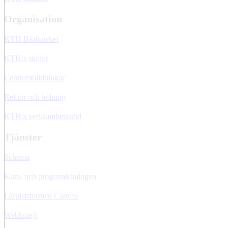
Organisation
KTH Biblioteket
KTH:s skolor
Centrumbildningar
Rektor och ledning
KTH:s verksamhetsstöd
Tjänster
Schema
Kurs- och programkatalogen
Lärplattformen Canvas
Webbmejl