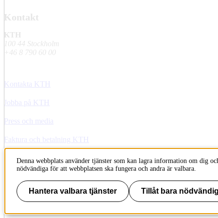
Kontakt
KTH
100 44 Stockholm
+46 8 790 60 00
Kontakta KTH
Jobba på KTH
Press och media
Faktura och betalning KTH
Om KTH:s webbplatser
Denna webbplats använder tjänster som kan lagra information om dig och
nödvändiga för att webbplatsen ska fungera och andra är valbara.
Tillgänglighetsredogörelse
Hantera valbara tjänster
Tillåt bara nödvändig
Till sidans topp