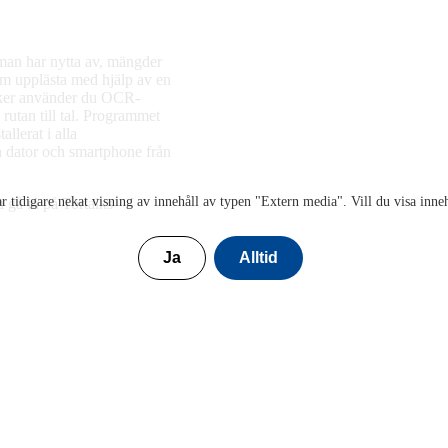
man har nytta av, mängder
dem upplästa med hjälp av en
öcker använder du OCR-
rutan till tal. Programmet
llerat i alla
ta dator och smartphone från
r tidigare nekat visning av innehåll av typen "
Extern media
". Vill du visa inne
u gå in på Tortalks
Ja
Alltid