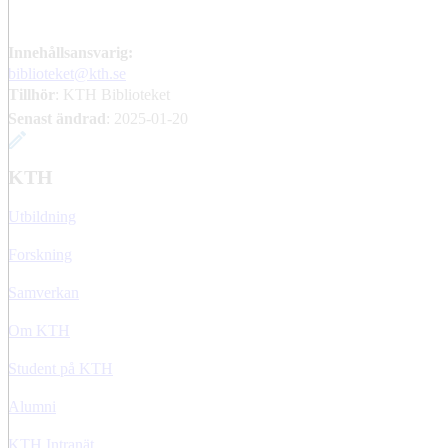
Innehållsansvarig:
biblioteket@kth.se
Tillhör
: KTH Biblioteket
Senast ändrad
:
2025-01-20
KTH
Utbildning
Forskning
Samverkan
Om KTH
Student på KTH
Alumni
KTH Intranät