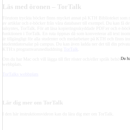
Läs med öronen – TorTalk
Förutom tryckta böcker finns mycket annat på KTH Biblioteket som 
av artiklar och e-böcker från våra databaser till exempel. Du kan få 
talsyntes, TorTalk. För att läsa kopieringsskyddade PDF:er och e-b
funktionen i TorTalk. En ruta öppnas då som konverterar all text inom 
är tillgängligt för alla studenter och medarbetare på KTH och finns insta
studentdatorsalar på campus. Du kan även ladda ner det till din priva
KTH:s programvarunedladdning
TorTalk
.
Du ha
Om du har Mac och vill lägga till fler röster och/eller språk behöver d
webbplats.
TorTalks webbplats
Lär dig mer om TorTalk
I den här instruktionsvideon kan du lära dig mer om TorTalk.