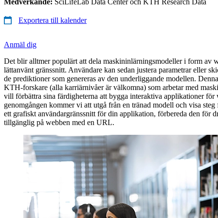
Medverkande:
SciLifeLab Data Center och KTH Research Data
Exportera till kalender
Anmäl dig
Det blir alltmer populärt att dela maskininlärningsmodeller i form av
lättanvänt gränssnitt. Användare kan sedan justera parametrar eller ski
de prediktioner som genereras av den underliggande modellen. Denna w
KTH-forskare (alla karriärnivåer är välkomna) som arbetar med mask
vill förbättra sina färdigheterna att bygga interaktiva applikationer f
genomgången kommer vi att utgå från en tränad modell och visa steg 
ett grafiskt användargränssnitt för din applikation, förbereda den för d
tillgänglig på webben med en URL.