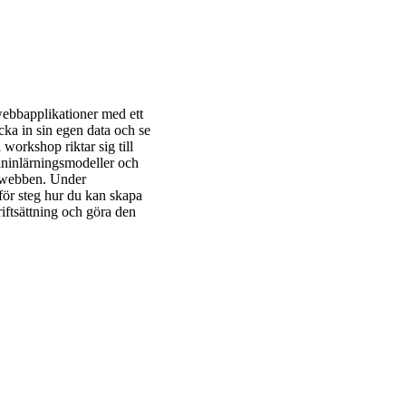
 webbapplikationer med ett
cka in sin egen data och se
orkshop riktar sig till
ininlärningsmodeller och
ör webben. Under
för steg hur du kan skapa
riftsättning och göra den