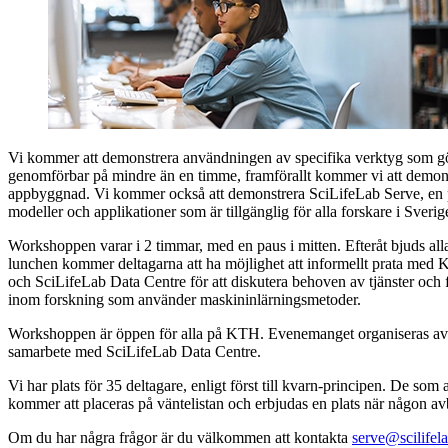
Vi kommer att demonstrera användningen av specifika verktyg som g
genomförbar på mindre än en timme, framförallt kommer vi att demon
appbyggnad. Vi kommer också att demonstrera SciLifeLab Serve, en p
modeller och applikationer som är tillgänglig för alla forskare i Sverig
Workshoppen varar i 2 timmar, med en paus i mitten. Efteråt bjuds all
lunchen kommer deltagarna att ha möjlighet att informellt prata med 
och SciLifeLab Data Centre för att diskutera behoven av tjänster och 
inom forskning som använder maskininlärningsmetoder.
Workshoppen är öppen för alla på KTH. Evenemanget organiseras av
samarbete med SciLifeLab Data Centre.
Vi har plats för 35 deltagare, enligt först till kvarn-principen. De som 
kommer att placeras på väntelistan och erbjudas en plats när någon av
Om du har några frågor är du välkommen att kontakta
serve@scilifela