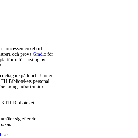
ör processen enkel och
strera och prova
Gradio
för
lattform för hosting av
e.
a deltagare på lunch. Under
KTH Bibliotekets personal
forskningsinfrastruktur
 KTH Biblioteket i
anmäler sig efter det
bokar.
b.se
.