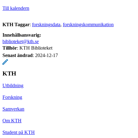
Till kalendern
KTH Taggar
:
forskningsdata
forskningskommunikation
Innehållsansvarig:
biblioteket@kth.se
Tillhör
: KTH Biblioteket
Senast ändrad
:
2024-12-17
KTH
Utbildning
Forskning
Samverkan
Om KTH
Student på KTH