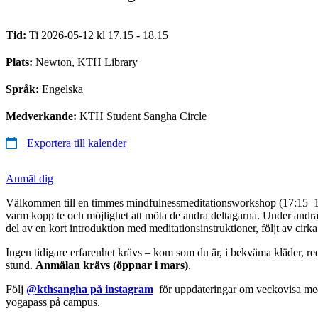
Tid:
Ti 2026-05-12 kl 17.15 - 18.15
Plats:
Newton, KTH Library
Språk:
Engelska
Medverkande:
KTH Student Sangha Circle
Exportera till kalender
Anmäl dig
Välkommen till en timmes mindfulnessmeditationsworkshop (17:15–18
varm kopp te och möjlighet att möta de andra deltagarna. Under andra 
del av en kort introduktion med meditationsinstruktioner, följt av cirka
Ingen tidigare erfarenhet krävs – kom som du är, i bekväma kläder, redo a
stund.
Anmälan krävs (öppnar i mars)
.
Följ
@kthsangha på instagram
för uppdateringar om veckovisa medi
yogapass på campus.