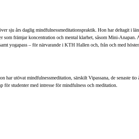
r sju års daglig mindfulnessmeditationspraktik. Hon har deltagit i läng
iker som främjar koncentration och mental klarhet, såsom Mini-Anapan.
 samt yogapass – för närvarande i KTH Hallen och, från och med höste
n har utövat mindfulnessmeditation, särskilt Vipassana, de senaste tio
p för studenter med intresse för mindfulness och meditation.