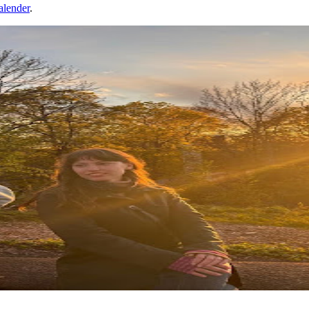
alender
.