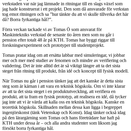
verkstaden var när jag lämnade in ritningar till en slags växel som
jag hade konstruerat i ett projekt. Den som då ansvarade för verkstan
tog emot ritningen och sa ”hur tänkte du att vi skulle tillverka det här
då? Borra fyrkantiga hål?”.
Förra veckan tackade vi av Tomas Ö som ansvarat för
Maskintekniks verkstad de senaste tio åren men som nu går i
pension efter totalt 48 år på KTH. Tomas har byggt riggar till
forskningsexperiment och prototyper till studentprojekt.
Tomas pratar idag om att ersätta labbar med simuleringar, vi jobbar
mer och mer med studier av fenomen och mindre av verifiering och
validering. Det är inte alltid det är så viktigt längre att ta det sista
steget från ritning till produkt, från idé och koncept till fysisk modell.
När Tomas nu går i pension tänker jag att det kanske är detta sista
steg som är kärnan i att vara en teknisk högskola. Om vi inte klarar
av att ta det sista steget i en produktutveckling, att verifiera en
produkt, att ta fram en fysisk prototyp, att realisera en idé, då tycker
jag inte att vi är värda att kalla oss en teknisk högskola. Kanske en
teoretisk högskola. Skillnaden mellan dessa kan ligga i begreppet
ingenjörskonst (tänk Vetenskap och Konst). Idag tänker också idag
på den lärargärning som Tomas och hans företrädare har haft på
KTH under dessa år – och alla andra studenter som liksom jag
försökt borra fyrkantiga hål.