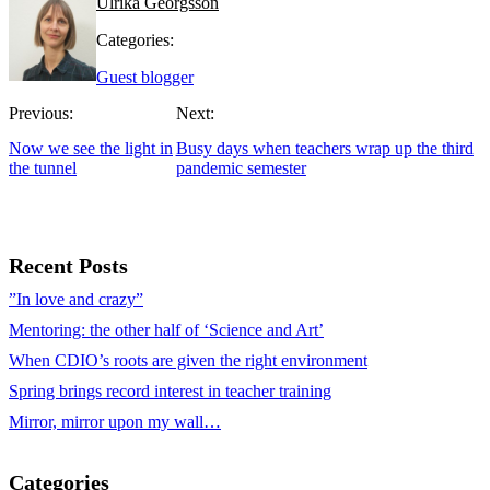
Ulrika Georgsson
Categories:
Guest blogger
Previous:
Next:
Now we see the light in
Busy days when teachers wrap up the third
the tunnel
pandemic semester
Recent Posts
”In love and crazy”
Mentoring: the other half of ‘Science and Art’
When CDIO’s roots are given the right environment
Spring brings record interest in teacher training
Mirror, mirror upon my wall…
Categories