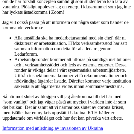
om de har förstått koncepten samtidigt som studenterna kan lära av
varandra. Plötsligt upplever jag en energi i klassrummet som jag inte
har lyckats åstadkomma i Zoom!
Jag vill också passa på att informera om några saker som händer de
kommande veckorna:
Alla anställda ska ha medarbetarsamtal med sin chef, där ni
diskuterar er arbetssituation. ITM:s verksamhetsstöd har satt
samman information om detta för alla ledare genom
Ledarforum.
Arbetsmiljöronder kommer att utföras på samtliga institutioner
och i verksamhetsstödet och leds av externa experter. Dessa
ronder är viktiga delar i vårt systematiska arbetsmiljöarbete.
Utifrån inspektionerna kommer vi få rekommendationer och
nödvändiga åtgärder listade. Därefter kommer varje institution
säkerställa att åtgärderna vidtas innan sommarsemestrarna.
Så här mot slutet av bloggen vill jag återkomma till det här med
“som vanligt” och jag vågar påstå att mycket i världen inte är som
det brukar. Det är sannt att vi närmar oss slutet av corona-krisen,
men istället har en ny kris uppstått i Ukraina. KTH håller er
uppdaterade om världsläget och hur det kan påverka vårt arbete.
Information med anledning av invasionen av Ukraina