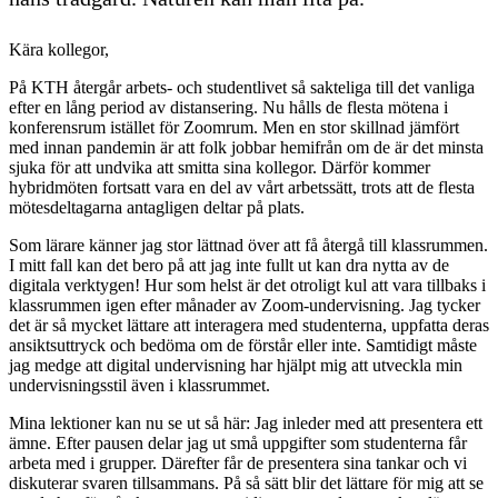
Kära kollegor,
På KTH återgår arbets- och studentlivet så sakteliga till det vanliga
efter en lång period av distansering. Nu hålls de flesta mötena i
konferensrum istället för Zoomrum. Men en stor skillnad jämfört
med innan pandemin är att folk jobbar hemifrån om de är det minsta
sjuka för att undvika att smitta sina kollegor. Därför kommer
hybridmöten fortsatt vara en del av vårt arbetssätt, trots att de flesta
mötesdeltagarna antagligen deltar på plats.
Som lärare känner jag stor lättnad över att få återgå till klassrummen.
I mitt fall kan det bero på att jag inte fullt ut kan dra nytta av de
digitala verktygen! Hur som helst är det otroligt kul att vara tillbaks i
klassrummen igen efter månader av Zoom-undervisning. Jag tycker
det är så mycket lättare att interagera med studenterna, uppfatta deras
ansiktsuttryck och bedöma om de förstår eller inte. Samtidigt måste
jag medge att digital undervisning har hjälpt mig att utveckla min
undervisningsstil även i klassrummet.
Mina lektioner kan nu se ut så här: Jag inleder med att presentera ett
ämne. Efter pausen delar jag ut små uppgifter som studenterna får
arbeta med i grupper. Därefter får de presentera sina tankar och vi
diskuterar svaren tillsammans. På så sätt blir det lättare för mig att se