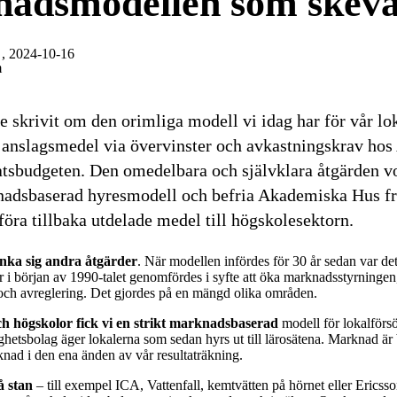
adsmodellen som skevar
, 2024-10-16
m
re skrivit om den orimliga modell vi idag har för vår lo
t anslagsmedel via övervinster och avkastningskrav h
statsbudgeten. Den omedelbara och självklara åtgärden v
tnadsbaserad hyresmodell och befria Akademiska Hus f
t föra tillbaka utdelade medel till högskolesektorn.
nka sig andra åtgärder
. När modellen infördes för 30 år sedan var d
 i början av 1990-talet genomfördes i syfte att öka marknadsstyrninge
r och avreglering. Det gjordes på en mängd olika områden.
ch högskolor fick vi en strikt marknadsbaserad
modell för lokalförsö
ghetsbolag äger lokalerna som sedan hyrs ut till lärosätena. Marknad ä
rknad i den ena änden av vår resultaträkning.
å stan
– till exempel ICA, Vattenfall, kemtvätten på hörnet eller Ericss