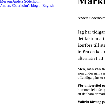
Markn
Mer om Anders Söderholm
Anders Söderholm’s blog in English
Anders Söderhol
Jag har tidiga
det faktum at
återförs till 
införa en kos
alternativt at
Men, man kan tä
som under några år
offentliga tjänste
För universitet o
kommersiella fasti
att det bara är ma
Valfritt företag p