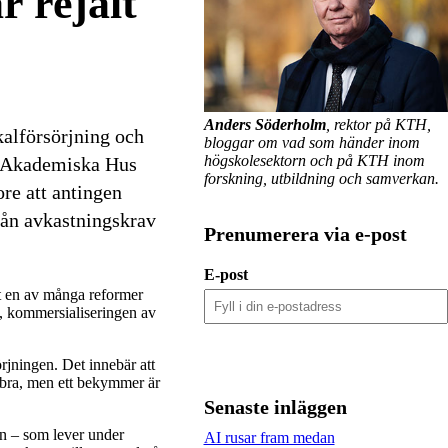
 rejält
Anders Söderholm
, rektor på KTH,
kalförsörjning och
bloggar om vad som händer inom
högskolesektorn och på KTH inom
os Akademiska Hus
forskning, utbildning och samverkan.
ore att antingen
rån avkastningskrav
Prenumerera via e-post
E-post
et en av många reformer
n, kommersialiseringen av
rjningen. Det innebär att
r bra, men ett bekymmer är
Senaste inläggen
on – som lever under
AI rusar fram medan