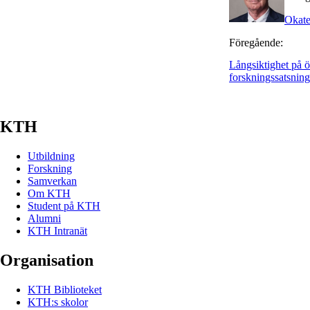
Okate
Föregående:
Långsiktighet på ö
forskningssatsning
KTH
Utbildning
Forskning
Samverkan
Om KTH
Student på KTH
Alumni
KTH Intranät
Organisation
KTH Biblioteket
KTH:s skolor