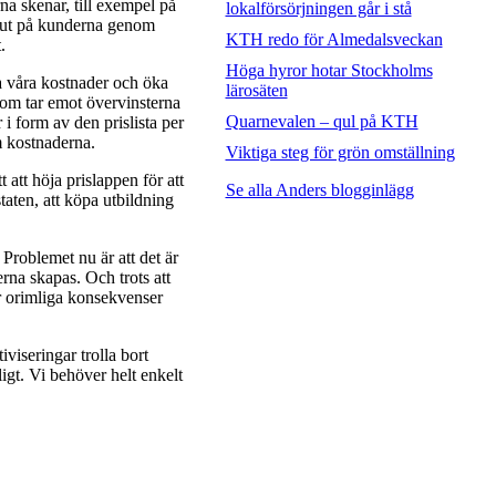
na skenar, till exempel på
lokalförsörjningen går i stå
s ut på kunderna genom
KTH redo för Almedalsveckan
.
Höga hyror hotar Stockholms
a våra kostnader och öka
lärosäten
 som tar emot övervinsterna
Quarnevalen – qul på KTH
i form av den prislista per
m kostnaderna.
Viktiga steg för grön omställning
 att höja prislappen för att
Se alla Anders blogginlägg
taten, att köpa utbildning
roblemet nu är att det är
rna skapas. Och trots att
ar orimliga konsekvenser
iviseringar trolla bort
igt. Vi behöver helt enkelt