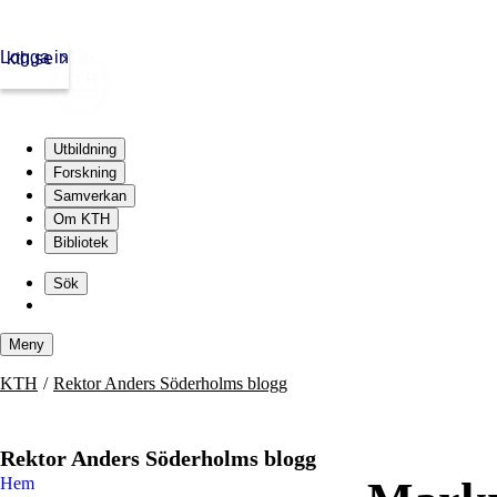
Logga in
kth.se
Utbildning
Forskning
Samverkan
Om KTH
Bibliotek
Skip
to
Sök
content
Meny
Skip
KTH
Rektor Anders Söderholms blogg
to
content
Rektor Anders Söderholms blogg
Hem