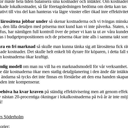
or måste hela tiden balansera sina kostnader och intäkter. Om kostnader
ökade lokalkostnader, så får företagsledningen bedöma om detta kan ta
tivt till viss del kan hanteras via lägre vinster eller ökad inre effektivitet
 lärosätena jobbar under
så skenar kostnaderna och vi tvingas minsk
n, den lilla detaljen med priserna mot kund kan vi inte påverka. Staten,
s, har nämligen full kontroll över de priser vi kan ta ut av våra kunder 
as i budgetpropositionen och de priserna ökar inte alls i samma takt so
ra en fri marknad
så skulle man kunna tänka sig att lärosätena fick rätt
e kostnader. Det skulle helt enkelt bli dyrare för köparen, i detta fall s
m kostnaderna ökar kraftigt.
imlig modell
om man nu vill ha en marknadsmodell för vår verksamhet. P
 där kostnaderna ökar men statlig detaljplanering i den ände där intäkte
da ändarna så tycks det inte finnas en förståelse att den ena handen skap
den inte kompenserar.
s behöva ha kvar kraven
på ständig effektivisering men att genom effekt
nästan 20-procentiga ökningar i lokalkostnaderna på två år är inte möjl
å!
rs Söderholm
orier: