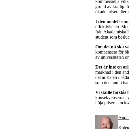
kommersiella villk
grund av kraftigt 
ökade priser alterna
I den modell som
effektiviteten. Me
från Akademiska Hu
student som beslut
Om det nu ska va
kompensera för ökad
av universiteten o
Det är inte en or
marknad i den ände
det är staten i bå
som den andra han
Vi skulle förstå
konsekvenserna av 
höja priserna ocks
Ande
Kateg