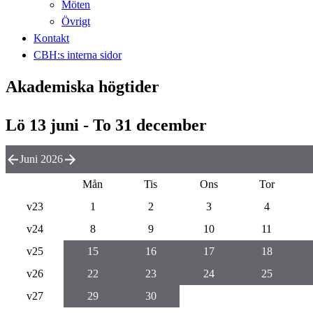
Möten
Övrigt
Kontakt
CBH:s interna sidor
Akademiska högtider
Lö 13 juni - To 31 december
Juni 2026
Mån
Tis
Ons
Tor
v23
1
2
3
4
v24
8
9
10
11
v25
15
16
17
18
v26
22
23
24
25
v27
29
30