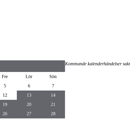
Kommande kalenderhändelser sak
Fre
Lör
Sön
5
6
7
12
13
14
19
20
21
26
27
28