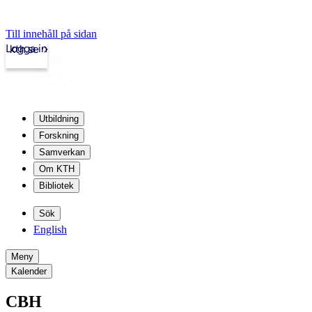
Till innehåll på sidan
Logga in
kth.se
Utbildning
Forskning
Samverkan
Om KTH
Bibliotek
Sök
English
Meny
Kalender
CBH