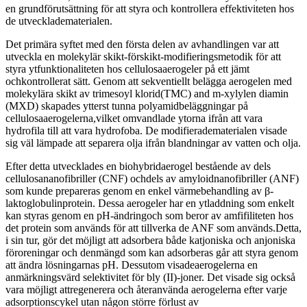
en grundförutsättning för att styra och kontrollera effektiviteten hos
de utveckladematerialen.
Det primära syftet med den första delen av avhandlingen var att
utveckla en molekylär skikt-förskikt-modifieringsmetodik för att
styra ytfunktionaliteten hos cellulosaaerogeler på ett jämt
ochkontrollerat sätt. Genom att sekventiellt belägga aerogelen med
molekylära skikt av trimesoyl klorid(TMC) and m-xylylen diamin
(MXD) skapades ytterst tunna polyamidbeläggningar på
cellulosaaerogelerna,vilket omvandlade ytorna ifrån att vara
hydrofila till att vara hydrofoba. De modifieradematerialen visade
sig väl lämpade att separera olja ifrån blandningar av vatten och olja.
Efter detta utvecklades en biohybridaerogel bestående av dels
cellulosananofibriller (CNF) ochdels av amyloidnanofibriller (ANF)
som kunde prepareras genom en enkel värmebehandling av β-
laktoglobulinprotein. Dessa aerogeler har en ytladdning som enkelt
kan styras genom en pH-ändringoch som beror av amfifiliteten hos
det protein som används för att tillverka de ANF som används.Detta,
i sin tur, gör det möjligt att adsorbera både katjoniska och anjoniska
föroreningar och denmängd som kan adsorberas går att styra genom
att ändra lösningarnas pH. Dessutom visadeaerogelerna en
anmärkningsvärd selektivitet för bly (II)-joner. Det visade sig också
vara möjligt attregenerera och återanvända aerogelerna efter varje
adsorptionscykel utan någon större förlust av