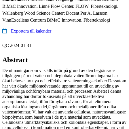
BiMaC Innovation, Linné Flow Center, FLOW, Fiberteknologi,
Wallenberg Wood Science Center; Docent Per A. Larsson,
VinnExcellens Centrum BiMaC Innovation, Fiberteknologi
Exportera till kalender
QC 2024-01-31
Abstract
De utmaningar som vi ställs inför på grund av den begränsade
tillgången på rent vatten och deglobala vattenföroreningarna har
ökat behovet av nya och effektivare vattenreningstekniker.Dessutom
har vårt ökade miljömedvetande uppmuntrat till en utveckling av
miljövänliga ochförnybara material och processer. Arbetet i denna
avhandling har därför fokuserats på att utvecklaeffektiva
adsorptionsmaterial, ifrån förnybara råvaror, för att eliminera
organiska lösningsmedel,färgämnen och metalljoner ifrån olika
vattenströmmar. Vi har valt att använda cellulosa, naturensvanligaste
biopolymer, som basråvara i de nya material som utvecklats.
Cellulosans utmärktafysikaliska och kolloidala egenskaper, i form av
nano-cellulosa, i kombination med en kontrollerbarytkemi, har varit