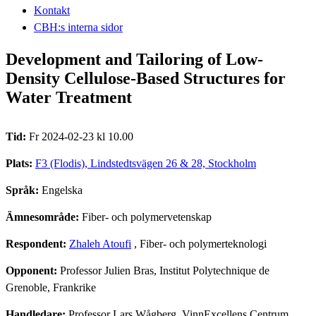
Kontakt
CBH:s interna sidor
Development and Tailoring of Low‐
Density Cellulose‐Based Structures for
Water Treatment
Tid:
Fr 2024-02-23 kl 10.00
Plats:
F3 (Flodis), Lindstedtsvägen 26 & 28, Stockholm
Språk:
Engelska
Ämnesområde:
Fiber- och polymervetenskap
Respondent:
Zhaleh Atoufi
, Fiber- och polymerteknologi
Opponent:
Professor Julien Bras, Institut Polytechnique de
Grenoble, Frankrike
Handledare:
Professor Lars Wågberg, VinnExcellens Centrum