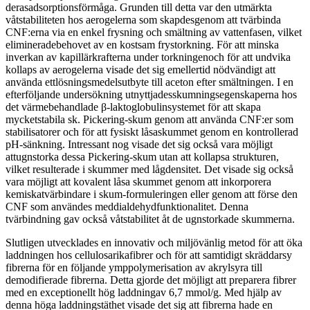
derasadsorptionsförmåga. Grunden till detta var den utmärkta
våtstabiliteten hos aerogelerna som skapdesgenom att tvärbinda
CNF:erna via en enkel frysning och smältning av vattenfasen, vilket
elimineradebehovet av en kostsam frystorkning. För att minska
inverkan av kapillärkrafterna under torkningenoch för att undvika
kollaps av aerogelerna visade det sig emellertid nödvändigt att
använda ettlösningsmedelsutbyte till aceton efter smältningen. I en
efterföljande undersökning utnyttjadesskumningsegenskaperna hos
det värmebehandlade β-laktoglobulinsystemet för att skapa
mycketstabila sk. Pickering-skum genom att använda CNF:er som
stabilisatorer och för att fysiskt låsaskummet genom en kontrollerad
pH-sänkning. Intressant nog visade det sig också vara möjligt
attugnstorka dessa Pickering-skum utan att kollapsa strukturen,
vilket resulterade i skummer med lågdensitet. Det visade sig också
vara möjligt att kovalent låsa skummet genom att inkorporera
kemiskatvärbindare i skum-formuleringen eller genom att förse den
CNF som användes meddialdehydfunktionalitet. Denna
tvärbindning gav också våtstabilitet åt de ugnstorkade skummerna.
Slutligen utvecklades en innovativ och miljövänlig metod för att öka
laddningen hos cellulosarikafibrer och för att samtidigt skräddarsy
fibrerna för en följande ymppolymerisation av akrylsyra till
demodifierade fibrerna. Detta gjorde det möjligt att preparera fibrer
med en exceptionellt hög laddningav 6,7 mmol/g. Med hjälp av
denna höga laddningstäthet visade det sig att fibrerna hade en