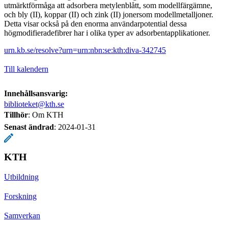
utmärktförmåga att adsorbera metylenblått, som modellfärgämne,
och bly (II), koppar (II) och zink (II) jonersom modellmetalljoner.
Detta visar också på den enorma användarpotential dessa
högmodifieradefibrer har i olika typer av adsorbentapplikationer.
urn.kb.se/resolve?urn=urn:nbn:se:kth:diva-342745
Till kalendern
Innehållsansvarig:
biblioteket@kth.se
Tillhör
: Om KTH
Senast ändrad
:
2024-01-31
KTH
Utbildning
Forskning
Samverkan