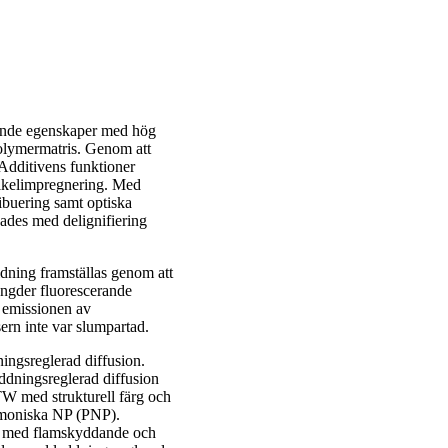
rande egenskaper med hög
polymermatris. Genom att
. Additivens funktioner
rtikelimpregnering. Med
ibuering samt optiska
kades med delignifiering
dning framställas genom att
ängder fluorescerande
s emissionen av
ern inte var slumpartad.
ningsreglerad diffusion.
ddningsreglerad diffusion
 TW med strukturell färg och
asmoniska NP (PNP).
W med flamskyddande och