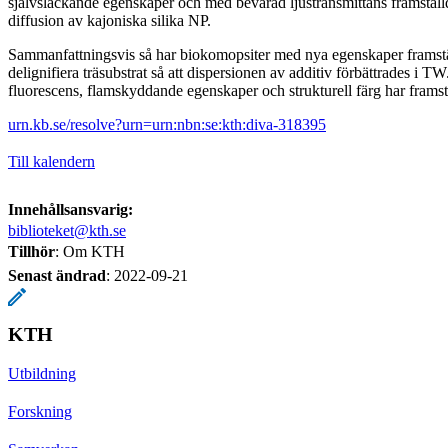
självsläckande egenskaper och med bevarad ljustransmittans framstäl
diffusion av kajoniska silika NP.
Sammanfattningsvis så har biokomopsiter med nya egenskaper framstäl
delignifiera träsubstrat så att dispersionen av additiv förbättrades i
fluorescens, flamskyddande egenskaper och strukturell färg har framstä
urn.kb.se/resolve?urn=urn:nbn:se:kth:diva-318395
Till kalendern
Innehållsansvarig:
biblioteket@kth.se
Tillhör
: Om KTH
Senast ändrad
:
2022-09-21
KTH
Utbildning
Forskning