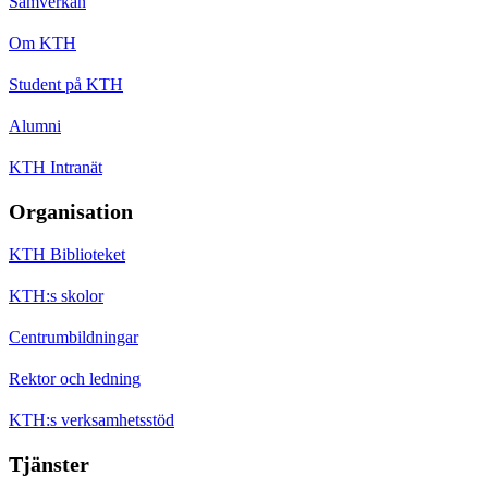
Samverkan
Om KTH
Student på KTH
Alumni
KTH Intranät
Organisation
KTH Biblioteket
KTH:s skolor
Centrumbildningar
Rektor och ledning
KTH:s verksamhetsstöd
Tjänster