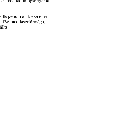
ldes med laddningsreglerad
lts genom att bleka eller
 TW. TW med laserförmåga,
llts.