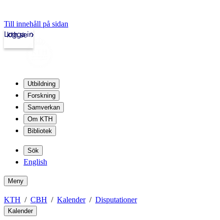
Till innehåll på sidan
Logga in
kth.se
Utbildning
Forskning
Samverkan
Om KTH
Bibliotek
Sök
English
Meny
KTH
CBH
Kalender
Disputationer
Kalender