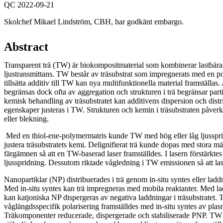
QC 2022-09-21
Skolchef Mikael Lindström, CBH, har godkänt embargo.
Abstract
Transparent trä (TW) är biokompositmaterial som kombinerar lastbä
ljustransmittans. TW består av träsubstrat som impregnerats med en 
tillsätta additiv till TW kan nya multifunktionella material framställas
begränsas dock ofta av aggregation och strukturen i trä begränsar pa
kemisk behandling av träsubstratet kan additivens dispersion och distr
egenskaper justeras i TW. Strukturen och kemin i träsubstraten påver
eller blekning.
Med en thiol-ene-polymermatris kunde TW med hög eller låg ljusspri
justera träsubstratets kemi. Delignifierat trä kunde dopas med stora m
färgämnen så att en TW-baserad laser framställdes. I lasern förstärkte
ljusspridning. Dessutom riktade vågledning i TW emissionen så att las
Nanopartiklar (NP) distribuerades i trä genom in-situ syntes eller ladd
Med in-situ syntes kan trä impregneras med mobila reaktanter. Med la
kan katjoniska NP dispergeras av negativa laddningar i träsubstratet.
våglängdsspecifik polarisering framställdes med in-situ syntes av pl
Träkomponenter reducerade, dispergerade och stabiliserade PNP. T