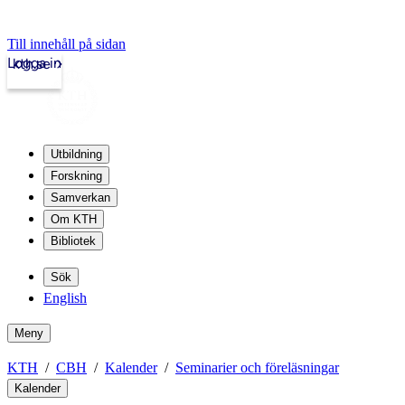
Till innehåll på sidan
Logga in
kth.se
Utbildning
Forskning
Samverkan
Om KTH
Bibliotek
Sök
English
Meny
KTH
CBH
Kalender
Seminarier och föreläsningar
Kalender