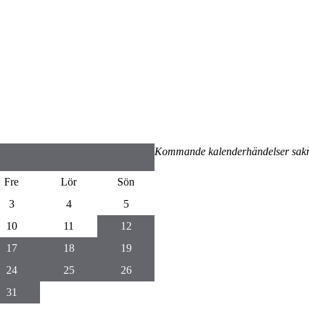
Kommande kalenderhändelser sak
Fre
Lör
Sön
3
4
5
10
11
12
17
18
19
24
25
26
31