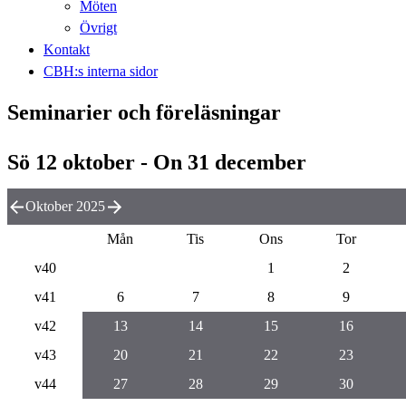
Möten
Övrigt
Kontakt
CBH:s interna sidor
Seminarier och föreläsningar
Sö 12 oktober - On 31 december
Oktober 2025
Mån
Tis
Ons
Tor
v40
1
2
v41
6
7
8
9
v42
13
14
15
16
v43
20
21
22
23
v44
27
28
29
30