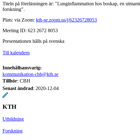
Titeln på föreläsningen är: "Lunginflammation hos boskap, en utmanin
forskning".
Plats: via Zoom:
kth-se.zoom.us/j/62326728053
Meeting ID: 623 2672 8053
Presentationen hålls på svenska
Till kalendern
Innehållsansvarig:
kommunikation-cbh@kth.se
Tillhör
: CBH
Senast ändrad
:
2020-12-04
KTH
Utbildning
Forskning