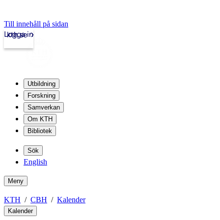
Till innehåll på sidan
Logga in
kth.se
Utbildning
Forskning
Samverkan
Om KTH
Bibliotek
Sök
English
Meny
KTH
CBH
Kalender
Kalender