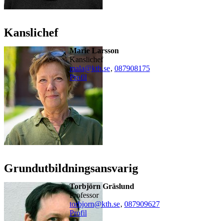
Kanslichef
Marie Larsson
kanslichef
mala@kth.se
,
08790
8175
Profil
Grundutbildningsansvarig
Torbjörn Gräslund
professor
torbjorn@kth.se
,
08790
9627
Profil