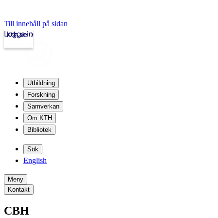
Till innehåll på sidan
Logga in
kth.se
Utbildning
Forskning
Samverkan
Om KTH
Bibliotek
Sök
English
Meny
Kontakt
CBH