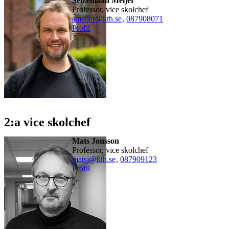
Sebastiaan Meijer
professor, vice skolchef
smeijer@kth.se
,
08790
8071
Profil
2:a vice skolchef
Mats Jonsson
professor, vice skolchef
matsj@kth.se
,
08790
9123
Profil