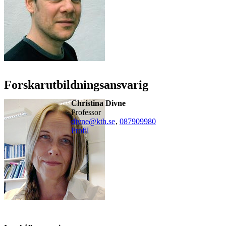
Forskarutbildningsansvarig
Christina Divne
professor
divne@kth.se
,
08790
9980
Profil