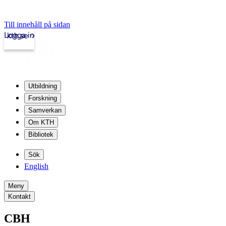
Till innehåll på sidan
Logga in
kth.se
Utbildning
Forskning
Samverkan
Om KTH
Bibliotek
Sök
English
Meny
Kontakt
CBH