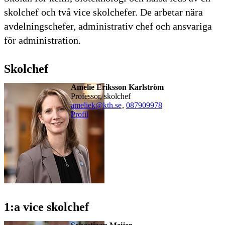
skolchef och två vice skolchefer. De arbetar nära
avdelningschefer, administrativ chef och ansvariga
för administration.
Skolchef
Amelie Eriksson Karlström
professor, skolchef
ameliek@kth.se
,
08790
9978
Profil
1:a vice skolchef