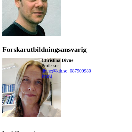
Forskarutbildningsansvarig
Christina Divne
professor
divne@kth.se
,
08790
9980
Profil