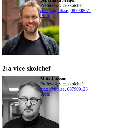
Sebastiaan Meijer
professor, vice skolchef
smeijer@kth.se
,
08790
8071
Profil
2:a vice skolchef
Mats Jonsson
professor, vice skolchef
matsj@kth.se
,
08790
9123
Profil