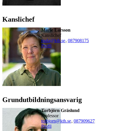
Kanslichef
Marie Larsson
kanslichef
mala@kth.se
,
08790
8175
Profil
Grundutbildningsansvarig
Torbjörn Gräslund
professor
torbjorn@kth.se
,
08790
9627
Profil