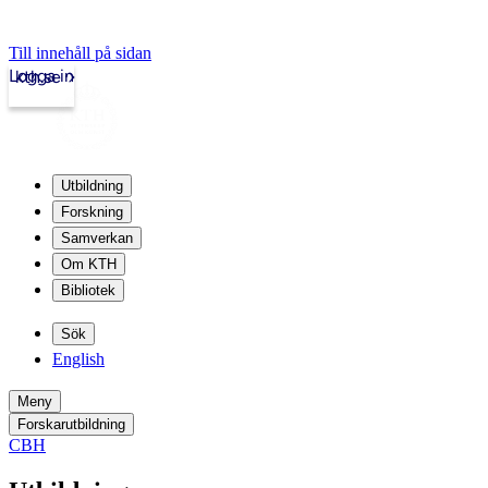
Till innehåll på sidan
Logga in
kth.se
Utbildning
Forskning
Samverkan
Om KTH
Bibliotek
Sök
English
Meny
Forskarutbildning
CBH