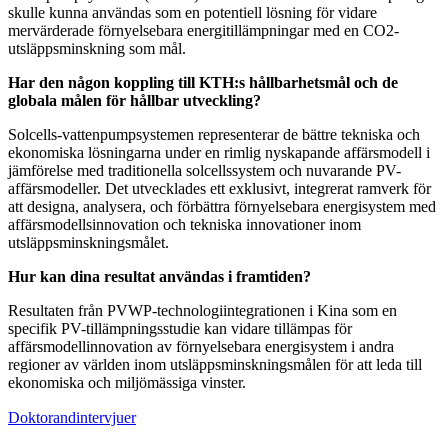
skulle kunna användas som en potentiell lösning för vidare
mervärderade förnyelsebara energitillämpningar med en CO2-
utsläppsminskning som mål.
Har den någon koppling till KTH:s hållbarhetsmål och de
globala målen för hållbar utveckling?
Solcells-vattenpumpsystemen representerar de bättre tekniska och
ekonomiska lösningarna under en rimlig nyskapande affärsmodell i
jämförelse med traditionella solcellssystem och nuvarande PV-
affärsmodeller. Det utvecklades ett exklusivt, integrerat ramverk för
att designa, analysera, och förbättra förnyelsebara energisystem med
affärsmodellsinnovation och tekniska innovationer inom
utsläppsminskningsmålet.
Hur kan dina resultat användas i framtiden?
Resultaten från PVWP-technologiintegrationen i Kina som en
specifik PV-tillämpningsstudie kan vidare tillämpas för
affärsmodellinnovation av förnyelsebara energisystem i andra
regioner av världen inom utsläppsminskningsmålen för att leda till
ekonomiska och miljömässiga vinster.
Doktorandintervjuer