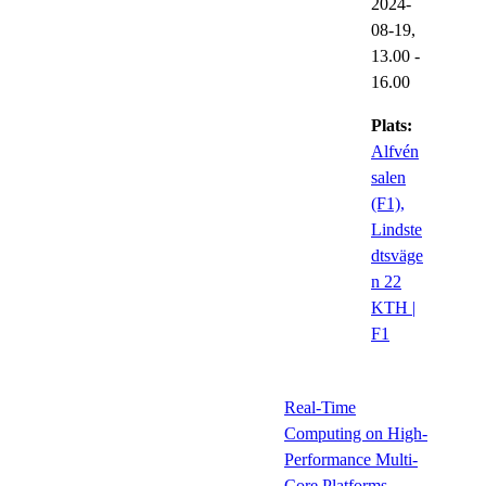
2024-
08-19,
13.00
-
16.00
Plats:
Alfvén
salen
(F1),
Lindste
dtsväge
n 22
KTH |
F1
Real-Time
Computing on High-
Performance Multi-
Core Platforms