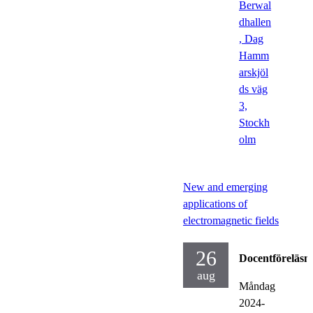
Berwal
dhallen
, Dag
Hamm
arskjöl
ds väg
3,
Stockh
olm
New and emerging
applications of
electromagnetic fields
26
Docentföreläsn
aug
Måndag
2024-