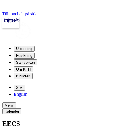
Till innehåll på sidan
Logga in
kth.se
Utbildning
Forskning
Samverkan
Om KTH
Bibliotek
Sök
English
Meny
Kalender
EECS