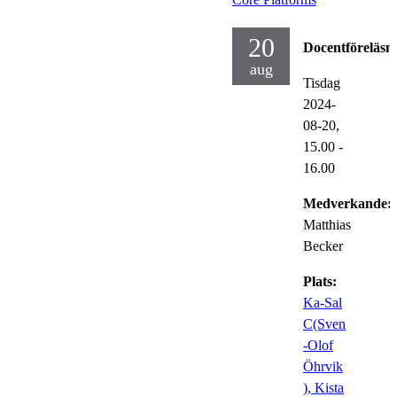
20
Docentföreläsn
aug
Tisdag
2024-
08-20,
15.00
-
16.00
Medverkande:
Matthias
Becker
Plats:
Ka-Sal
C(Sven
-Olof
Öhrvik
), Kista