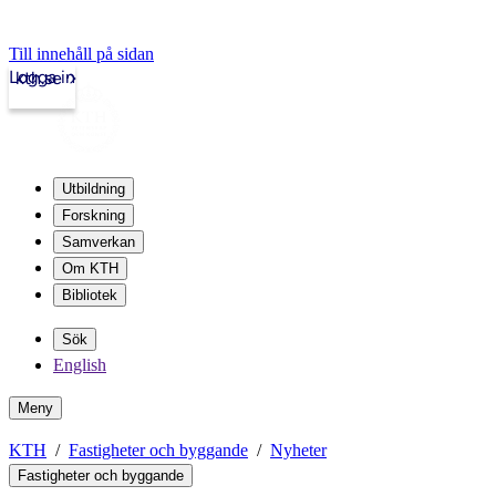
Till innehåll på sidan
Logga in
kth.se
Utbildning
Forskning
Samverkan
Om KTH
Bibliotek
Sök
English
Meny
KTH
Fastigheter och byggande
Nyheter
Fastigheter och byggande