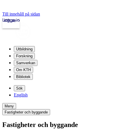
Till innehåll på sidan
Logga in
kth.se
Utbildning
Forskning
Samverkan
Om KTH
Bibliotek
Sök
English
Meny
Fastigheter och byggande
Fastigheter och byggande