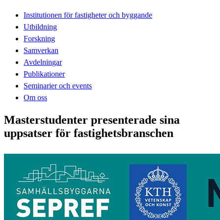
Institutionen för fastigheter och byggande
Utbildning
Forskning
Samverkan
Avdelningar
Publikationer
Seminarier och events
Om oss
Masterstudenter presenterade sina
uppsatser för fastighetsbranschen