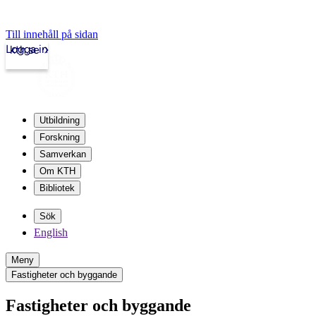
Till innehåll på sidan
Logga in
kth.se
Utbildning
Forskning
Samverkan
Om KTH
Bibliotek
Sök
English
Meny
Fastigheter och byggande
Fastigheter och byggande