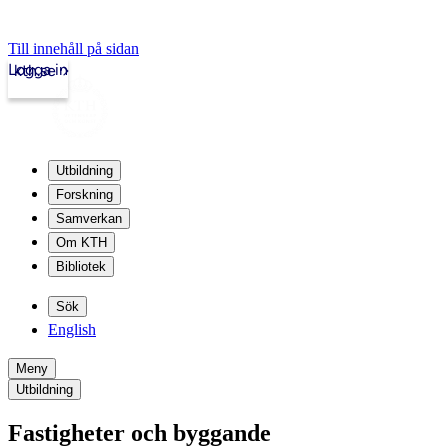
Till innehåll på sidan
Logga in
kth.se
Utbildning
Forskning
Samverkan
Om KTH
Bibliotek
Sök
English
Meny
Utbildning
Fastigheter och byggande