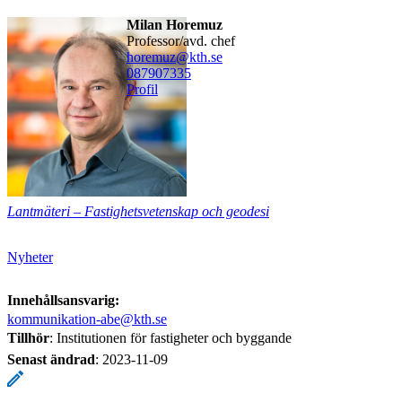
Milan Horemuz
professor/avd. chef
horemuz@kth.se
08790
7335
Profil
Lantmäteri – Fastighetsvetenskap och geodesi
Nyheter
Innehållsansvarig:
kommunikation-abe@kth.se
Tillhör
: Institutionen för fastigheter och byggande
Senast ändrad
:
2023-11-09