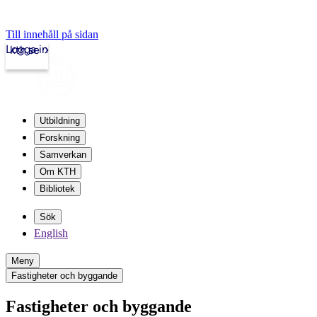
Till innehåll på sidan
Logga in
kth.se
Utbildning
Forskning
Samverkan
Om KTH
Bibliotek
Sök
English
Meny
Fastigheter och byggande
Fastigheter och byggande