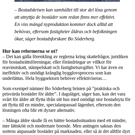
– Bostadskrisen kan samhället till stor del lösa genom
att utnyttja de bostäder som redan finns mer effektivt.
En viss mängd nyproduktion kommer dock alltid att
behövas, eftersom fastigheter åldras och befolkningen
ökar, säger bostadsforskare Bo Söderberg.
Hur kan reformerna se ut?
– Det kan gälla förenkling av reglerna kring skattefrågor, juridiken
för bostadsrättsföreningar, eller förändringar av villkor för
reavinstskatt, stämpelskatt och fastighetsavgifter. Vi har även en
ineffektiv och onödigt krånglig bygglovsprocess som kan
underlättas. Hela byggsektorn behöver effektiviseras…
Som exempel nämner Bo Söderberg bristen på ”praktiska och
prisvärda bostäder för äldre”. I dagsläget, säger han, kan det vara
svårt för äldre att flytta ifrån sitt hus med onödigt stor bostadsyta för
att flytta till en mindre, specialanpassad lägenhet, eftersom den
lösningen ofta blir ett dyrare alternativ.
– Många äldre skulle få en bättre bostadssituation med ett mindre,
mer lättskött och modernare boende. Men antingen saknas den
sortens anpassade bostäder på marknaden, eller så är det alltför dyrt