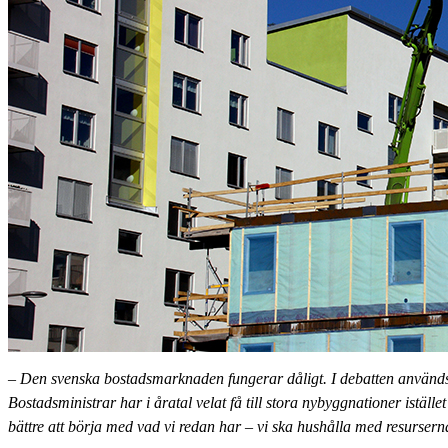
– Den svenska bostadsmarknaden fungerar dåligt. I debatten används 
Bostadsministrar har i åratal velat få till stora nybyggnationer iställe
bättre att börja med vad vi redan har – vi ska hushålla med resurser