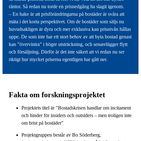
räntor. Så redan nu torde en prisnedgång ha slagit igenom.
– En hake är att prisförändringarna på bostäder är svåra att
mäta i det korta perspektivet. Om de bostäder som säljs nu
huvudsakligen är dyra och mer exklusiva kan prisnivån hållas
uppe. De som inte har ett stort behov av att byta bostad genast
kan ”övervintra” i högre utsträckning, och senarelägger flytt
och försäljning. Därför är det inte säkert att vi redan nu ser
riktigt hur mycket priserna egentligen har gått ner.
Fakta om forskningsprojektet
Projektets titel är "Bostadskrisen handlar om incitament
och hinder för insiders och outsiders – men troligen inte
om brist på bostäder"
Projektgruppen består av Bo Söderberg,