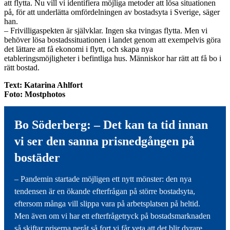
att flytta. Nu vill vi identifiera möjliga metoder att lösa situationen
på, för att underlätta omfördelningen av bostadsyta i Sverige, säger
han.
– Frivilligaspekten är självklar. Ingen ska tvingas flytta. Men vi
behöver lösa bostadssituationen i landet genom att exempelvis göra
det lättare att få ekonomi i flytt, och skapa nya
etableringsmöjligheter i befintliga hus. Människor har rätt att få bo i
rätt bostad.
Text: Katarina Ahlfort
Foto: Mostphotos
Bo Söderberg: – Det kan ta tid innan
vi ser den sanna prisnedgången på
bostäder
– Pandemin startade möjligen ett nytt mönster: den nya
tendensen är en ökande efterfrågan på större bostadsyta,
eftersom många vill slippa vara på arbetsplatsen på heltid.
Men även om vi har ett efterfrågetryck på bostadsmarknaden
så skiftar priserna neråt så fort vi får veta att det blir dyrare