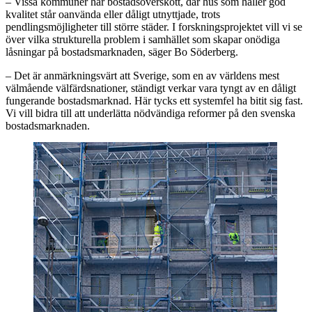
– Vissa kommuner har bostadsöverskott, där hus som håller god
kvalitet står oanvända eller dåligt utnyttjade, trots
pendlingsmöjligheter till större städer. I forskningsprojektet vill vi se
över vilka strukturella problem i samhället som skapar onödiga
låsningar på bostadsmarknaden, säger Bo Söderberg.
– Det är anmärkningsvärt att Sverige, som en av världens mest
välmående välfärdsnationer, ständigt verkar vara tyngt av en dåligt
fungerande bostadsmarknad. Här tycks ett systemfel ha bitit sig fast.
Vi vill bidra till att underlätta nödvändiga reformer på den svenska
bostadsmarknaden.