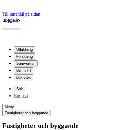
Till innehåll på sidan
Logga in
kth.se
Utbildning
Forskning
Samverkan
Om KTH
Bibliotek
Sök
English
Meny
Fastigheter och byggande
Fastigheter och byggande