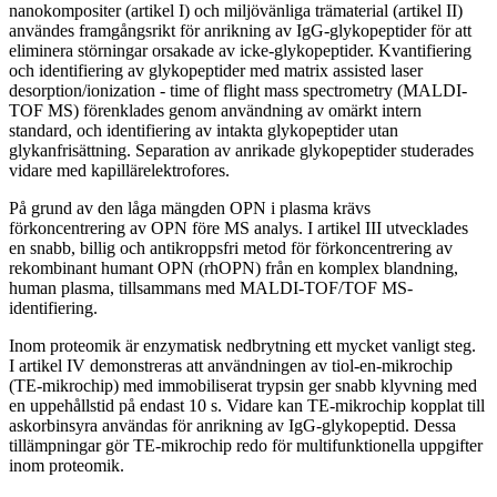
nanokompositer (artikel I) och miljövänliga trämaterial (artikel II)
användes framgångsrikt för anrikning av IgG-glykopeptider för att
eliminera störningar orsakade av icke-glykopeptider. Kvantifiering
och identifiering av glykopeptider med matrix assisted laser
desorption/ionization - time of flight mass spectrometry (MALDI-
TOF MS) förenklades genom användning av omärkt intern
standard, och identifiering av intakta glykopeptider utan
glykanfrisättning. Separation av anrikade glykopeptider studerades
vidare med kapillärelektrofores.
På grund av den låga mängden OPN i plasma krävs
förkoncentrering av OPN före MS analys. I artikel III utvecklades
en snabb, billig och antikroppsfri metod för förkoncentrering av
rekombinant humant OPN (rhOPN) från en komplex blandning,
human plasma, tillsammans med MALDI-TOF/TOF MS-
identifiering.
Inom proteomik är enzymatisk nedbrytning ett mycket vanligt steg.
I artikel IV demonstreras att användningen av tiol-en-mikrochip
(TE-mikrochip) med immobiliserat trypsin ger snabb klyvning med
en uppehållstid på endast 10 s. Vidare kan TE-mikrochip kopplat till
askorbinsyra användas för anrikning av IgG-glykopeptid. Dessa
tillämpningar gör TE-mikrochip redo för multifunktionella uppgifter
inom proteomik.