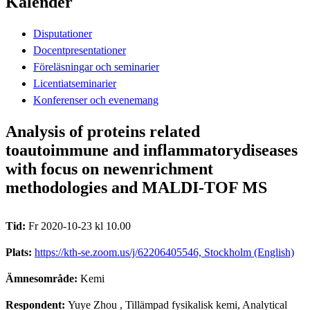
Kalender
Disputationer
Docentpresentationer
Föreläsningar och seminarier
Licentiatseminarier
Konferenser och evenemang
Analysis of proteins related
toautoimmune and inflammatorydiseases
with focus on newenrichment
methodologies and MALDI-TOF MS
Tid:
Fr 2020-10-23 kl 10.00
Plats:
https://kth-se.zoom.us/j/62206405546, Stockholm (English)
Ämnesområde:
Kemi
Respondent:
Yuye Zhou
, Tillämpad fysikalisk kemi, Analytical