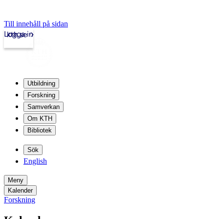
Till innehåll på sidan
Logga in
kth.se
Utbildning
Forskning
Samverkan
Om KTH
Bibliotek
Sök
English
Meny
Kalender
Forskning