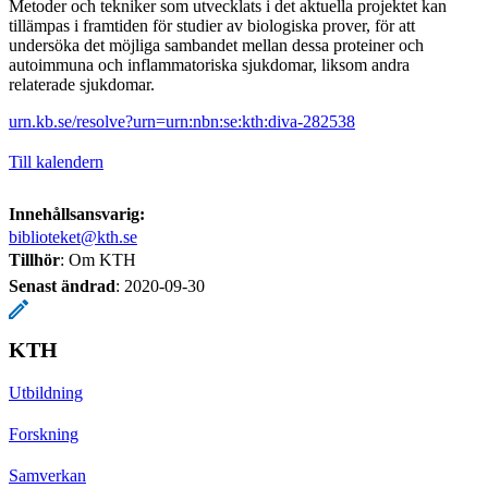
Metoder och tekniker som utvecklats i det aktuella projektet kan
tillämpas i framtiden för studier av biologiska prover, för att
undersöka det möjliga sambandet mellan dessa proteiner och
autoimmuna och inflammatoriska sjukdomar, liksom andra
relaterade sjukdomar.
urn.kb.se/resolve?urn=urn:nbn:se:kth:diva-282538
Till kalendern
Innehållsansvarig:
biblioteket@kth.se
Tillhör
: Om KTH
Senast ändrad
:
2020-09-30
KTH
Utbildning
Forskning
Samverkan