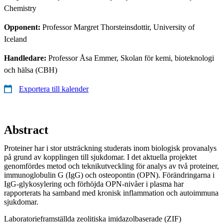
Chemistry
Opponent:
Professor Margret Thorsteinsdottir, University of
Iceland
Handledare:
Professor Åsa Emmer, Skolan för kemi, bioteknologi
och hälsa (CBH)
Exportera till kalender
Abstract
Proteiner har i stor utsträckning studerats inom biologisk provanalys
på grund av kopplingen till sjukdomar. I det aktuella projektet
genomfördes metod och teknikutveckling för analys av två proteiner,
immunoglobulin G (IgG) och osteopontin (OPN). Förändringarna i
IgG-glykosylering och förhöjda OPN-nivåer i plasma har
rapporterats ha samband med kronisk inflammation och autoimmuna
sjukdomar.
Laboratorieframställda zeolitiska imidazolbaserade (ZIF)