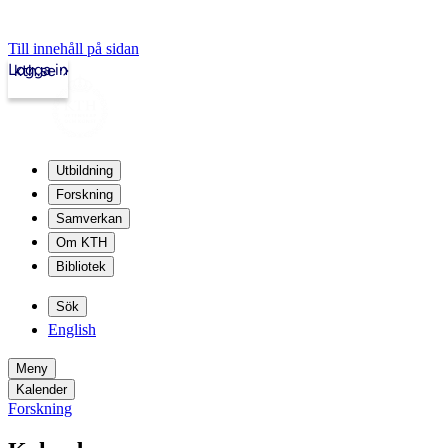
Till innehåll på sidan
Logga in
kth.se
Utbildning
Forskning
Samverkan
Om KTH
Bibliotek
Sök
English
Meny
Kalender
Forskning