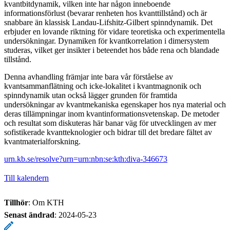
kvantbitdynamik, vilken inte har någon inneboende
informationsförlust (bevarar renheten hos kvanttillstånd) och är
snabbare än klassisk Landau-Lifshitz-Gilbert spinndynamik. Det
erbjuder en lovande riktning för vidare teoretiska och experimentella
undersökningar. Dynamiken för kvantkorrelation i dimersystem
studeras, vilket ger insikter i beteendet hos både rena och blandade
tillstånd.
Denna avhandling främjar inte bara vår förståelse av
kvantsammanflätning och icke-lokalitet i kvantmagnonik och
spinndynamik utan också lägger grunden för framtida
undersökningar av kvantmekaniska egenskaper hos nya material och
deras tillämpningar inom kvantinformationsvetenskap. De metoder
och resultat som diskuteras här banar väg för utvecklingen av mer
sofistikerade kvantteknologier och bidrar till det bredare fältet av
kvantmaterialforskning.
urn.kb.se/resolve?urn=urn:nbn:se:kth:diva-346673
Till kalendern
Tillhör
: Om KTH
Senast ändrad
:
2024-05-23