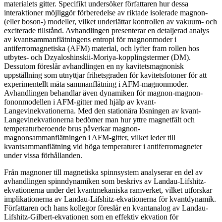
materialets gitter. Specifikt undersöker författaren hur dessa
interaktioner möjliggör förberedelse av riktade isolerade magnon-
(eller boson-) modeller, vilket underlättar kontrollen av vakuum- och
exciterade tillstånd. Avhandlingen presenterar en detaljerad analys
av kvantsammanflätningens entropi för magnonmoder i
antiferromagnetiska (AFM) material, och lyfter fram rollen hos
utbytes- och Dzyaloshinskii-Moriya-kopplingstermer (DM).
Dessutom föreslår avhandlingen en ny kavitetsmagnonisk
uppställning som utnyttjar frihetsgraden för kavitetsfotoner för att
experimentellt mäta sammanflätning i AFM-magnonmoder.
Avhandlingen behandlar även dynamiken för magnon-magnon-
fononmodellen i AFM-gitter med hjälp av kvant-
Langevinekvationerna. Med den stationära lösningen av kvant-
Langevinekvationerna bedömer man hur yttre magnetfält och
temperaturberoende brus påverkar magnon-
magnonsammanflätningen i AFM-gitter, vilket leder till
kvantsammanflätning vid höga temperaturer i antiferromagneter
under vissa förhållanden.
Från magnoner till magnetiska spinnsystem analyserar en del av
avhandlingen spinndynamiken som beskrivs av Landau-Lifshitz-
ekvationerna under det kvantmekaniska ramverket, vilket utforskar
implikationerna av Landau-Lifshitz-ekvationerna för kvantdynamik.
Författaren och hans kollegor föreslår en kvantanalog av Landau-
Lifshitz-Gilbert-ekvationen som en effektiv ekvation för