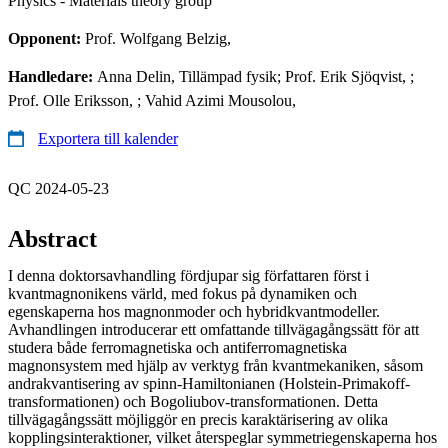
Physics - Materials theory group
Opponent:
Prof. Wolfgang Belzig,
Handledare:
Anna Delin, Tillämpad fysik; Prof. Erik Sjöqvist, ;
Prof. Olle Eriksson, ; Vahid Azimi Mousolou,
Exportera till kalender
QC 2024-05-23
Abstract
I denna doktorsavhandling fördjupar sig författaren först i
kvantmagnonikens värld, med fokus på dynamiken och
egenskaperna hos magnonmoder och hybridkvantmodeller.
Avhandlingen introducerar ett omfattande tillvägagångssätt för att
studera både ferromagnetiska och antiferromagnetiska
magnonsystem med hjälp av verktyg från kvantmekaniken, såsom
andrakvantisering av spinn-Hamiltonianen (Holstein-Primakoff-
transformationen) och Bogoliubov-transformationen. Detta
tillvägagångssätt möjliggör en precis karaktärisering av olika
kopplingsinteraktioner, vilket återspeglar symmetriegenskaperna hos