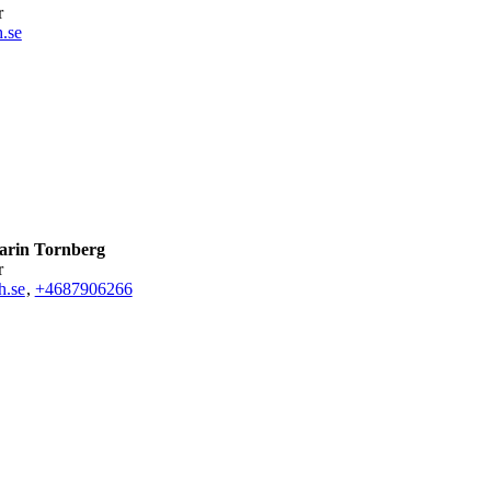
r
.se
rin Tornberg
r
h.se
,
+468790
6266