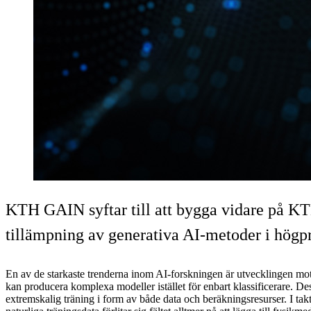
KTH GAIN syftar till att bygga vidare på KTH
tillämpning av generativa AI-metoder i högp
En av de starkaste trenderna inom AI-forskningen är utvecklingen mo
kan producera komplexa modeller istället för enbart klassificerare. De
extremskalig träning i form av både data och beräkningsresurser. I takt 