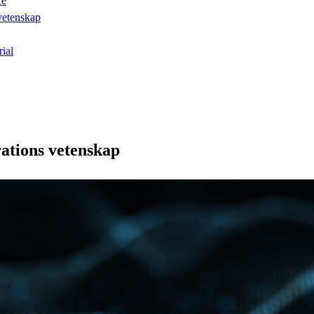
ce
vetenskap
ial
ations vetenskap