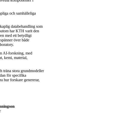
kmedvetna komponenter i
apliga och samhälleliga
skaplig databehandling som
sutom har KTH varit den
ren med ett betydligt
 spänner över både
boratory.
om AI-forskning, med
t, kemi, material,
h träna stora grundmodeller
dan för specifika
ra hur forskare genererar,
nningson
r