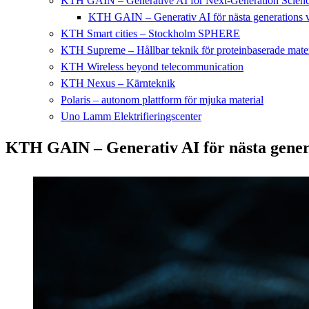
KTH GAIN – Generative AI for Next-Generation Scien
KTH GAIN – Generativ AI för nästa generations 
KTH Smart cities – Stockholm SPHERE
KTH Supreme – Hållbar teknik för proteinbaserade mater
KTH Wireless beyond telecommunication
KTH Nexus – Kärnteknik
Polaris – autonom plattform för mjuka material
Uno Lamm Elektrifieringscenter
KTH GAIN – Generativ AI för nästa gener