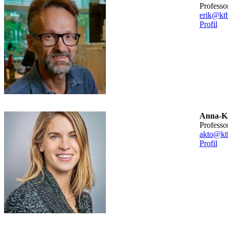
professo
erik@kth
Profil
Anna-Ka
professo
akto@kt
Profil