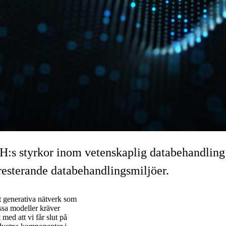
:s styrkor inom vetenskaplig databehandling fö
resterande databehandlingsmiljöer.
t generativa nätverk som
ssa modeller kräver
med att vi får slut på