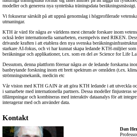
naturliga träningsdata förlitar sig fältet alltmer på att lägga till fysi
modeller och generera nya syntetiska träningsdata beräkningsmässigt.
Vi fokuserar särskilt på att uppnå genomslag i högprofilerade vetensk
utmaningar.
KTH är värd för några av världens mest citerade forskare inom veten
också leder internationella samarbeten, exempelvis med RIKEN. Des
drivande kraften i att etablera den nya svenska beräkningsinfrastruktu
starkare AI-fokus, och vi har kunnat skapa ledande KTH-miljöer som
beräkningar och applikationer, t.ex. som en del av Science for Life La
Dessutom, denna plattform förenar några av de ledande forskarna in
banbrytande forskning inom ett brett spektrum av områden (t.ex. klima
strömningsmekanik, medicin etc
Vår vision med KTH GAIN är att göra KTH ledande i att utveckla oc
i samarbete med internationella partners. Dessa modeller finjusteras se
tillämpningar och kombineras med interaktiv dataanalys för att integre
interagerar med och använder data.
Kontakt
Dan He
professo