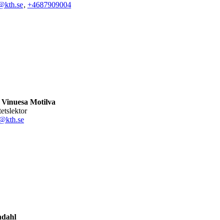
@kth.se
,
+468790
9004
 Vinuesa Motilva
tetslektor
@kth.se
ndahl