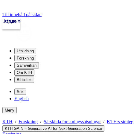
Till innehåll på sidan
Logga in
kth.se
Utbildning
Forskning
Samverkan
Om KTH
Bibliotek
Sök
English
Meny
KTH
Forskning
Särskilda forskningssatsningar
KTH:s strategi
KTH GAIN – Generative AI for Next-Generation Science