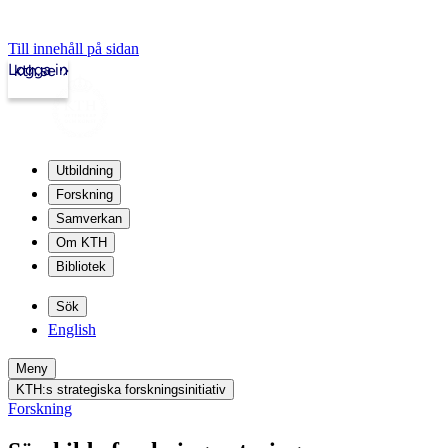
Till innehåll på sidan
Logga in
kth.se
Utbildning
Forskning
Samverkan
Om KTH
Bibliotek
Sök
English
Meny
KTH:s strategiska forskningsinitiativ
Forskning