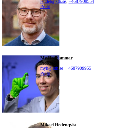
lendel@kth.se
,
+468790
8554
Profil
My Hedhammar
professor
myh@kth.se
,
+468790
9955
Profil
Mikael Hedenqvist