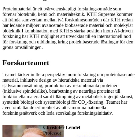
Proteinmaterial är ett tvärvetenskapligt forskningsområde som
förenar bioteknik, kemi och materialteknik. KTH Supreme kommer
att främja samverkan mellan två forskningsområden där KTH redan
har ledande miljöer: avancerade biobaserade material och molekylär
bioteknik.I kombination med KTH:s starka position inom AI-driven
forskning har KTH möjlighet att utvecklas till en internationell nod
för forskning och utbildning kring proteinbaserade lösningar för den
gröna omställningen.
Forskarteamet
Teamet täcker in flera perspektiv inom forskning om proteinbaserade
material, inklusive design av hierarkiska material via
självsammansättning, produktion av rekombinanta proteiner
(inklusive spindelsilke), bearbetning av naturliga proteiner till
funktionella material samt tillämpning av metabolisk ingenjörskonst,
syntetisk biologi och systembiologi för CO₂-fixering. Teamet har
även omfattande erfarenhet av att samordna nationella
forskningsnätverk och leda storskaliga forskningsinitiativ.
Christofer Lendel
professor