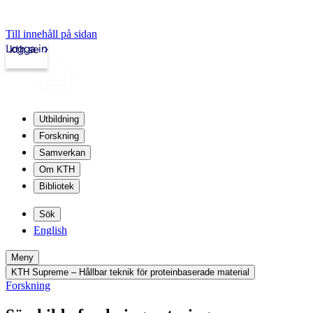
Till innehåll på sidan
Logga in
kth.se
Utbildning
Forskning
Samverkan
Om KTH
Bibliotek
Sök
English
Meny
KTH Supreme – Hållbar teknik för proteinbaserade material
Forskning