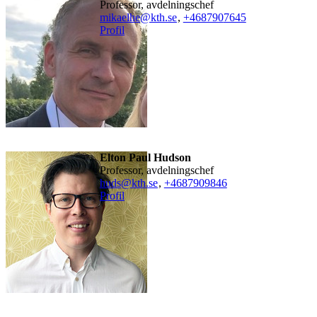
professor, avdelningschef
mikaelhe@kth.se
,
+468790
7645
Profil
Elton Paul Hudson
professor, avdelningschef
huds@kth.se
,
+468790
9846
Profil