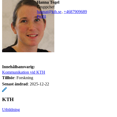
Hanna Tegel
gruppchef
hannat@kth.se
,
+468790
9689
Profil
Innehållsansvarig:
Kommunikation vid KTH
Tillhör
: Forskning
Senast ändrad
:
2025-12-22
KTH
Utbildning