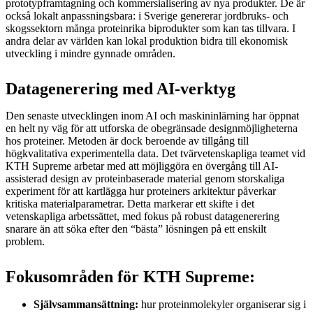
prototypframtagning och kommersialisering av nya produkter. De är
också lokalt anpassningsbara: i Sverige genererar jordbruks- och
skogssektorn många proteinrika biprodukter som kan tas tillvara. I
andra delar av världen kan lokal produktion bidra till ekonomisk
utveckling i mindre gynnade områden.
Datagenerering med AI-verktyg
Den senaste utvecklingen inom AI och maskininlärning har öppnat
en helt ny väg för att utforska de obegränsade designmöjligheterna
hos proteiner. Metoden är dock beroende av tillgång till
högkvalitativa experimentella data. Det tvärvetenskapliga teamet vid
KTH Supreme arbetar med att möjliggöra en övergång till AI-
assisterad design av proteinbaserade material genom storskaliga
experiment för att kartlägga hur proteiners arkitektur påverkar
kritiska materialparametrar. Detta markerar ett skifte i det
vetenskapliga arbetssättet, med fokus på robust datagenerering
snarare än att söka efter den “bästa” lösningen på ett enskilt
problem.
Fokusområden för KTH Supreme:
Självsammansättning:
hur proteinmolekyler organiserar sig i