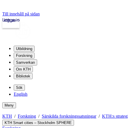
Till innehåll på sidan
Logga in
kth.se
Utbildning
Forskning
Samverkan
Om KTH
Bibliotek
Sök
English
Meny
KTH
Forskning
Särskilda forskningssatsningar
KTH:s strategi
KTH Smart cities – Stockholm SPHERE