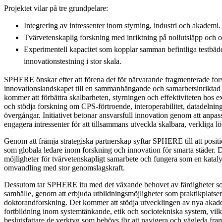
Projektet vilar på tre grundpelare:
Integrering av intressenter inom styrning, industri och akademi.
Tvärvetenskaplig forskning med inriktning på nollutsläpp och o
Experimentell kapacitet som kopplar samman befintliga testbädd
innovationstestning i stor skala.
SPHERE önskar efter att förena det för närvarande fragmenterade for
innovationslandskapet till en sammanhängande och samarbetsinriktad 
kommer att förbättra skalbarheten, styrningen och effektiviteten hos ex
och stödja forskning om CPS-förtroende, interoperabilitet, datadelnin
övergångar. Initiativet betonar ansvarsfull innovation genom att anpas
engagera intressenter för att tillsammans utveckla skalbara, verkliga lö
Genom att främja strategiska partnerskap syftar SPHERE till att pos
som globala ledare inom forskning och innovation för smarta städer.
möjligheter för tvärvetenskapligt samarbete och fungera som en kataly
omvandling med stor genomslagskraft.
Dessutom tar SPHERE itu med det växande behovet av färdigheter s
samhälle, genom att erbjuda utbildningsmöjligheter som praktikplatse
doktorandforskning. Det kommer att stödja utvecklingen av nya aka
fortbildning inom systemtänkande, etik och sociotekniska system, vilk
beslutsfattare de verktyg som behövs för att navigera och vägleda fra