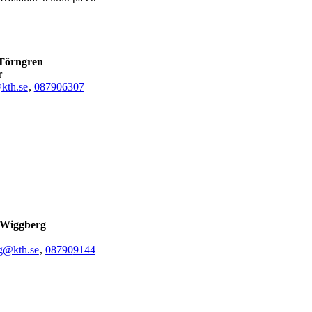
Törngren
r
kth.se
,
08790
6307
 Wiggberg
g@kth.se
,
08790
9144