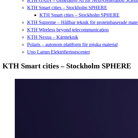
KTH GAIN – Generative AI for Next-Generation Scien
KTH Smart cities – Stockholm SPHERE
KTH Smart cities – Stockholm SPHERE
KTH Supreme – Hållbar teknik för proteinbaserade mater
KTH Wireless beyond telecommunication
KTH Nexus – Kärnteknik
Polaris – autonom plattform för mjuka material
Uno Lamm Elektrifieringscenter
KTH Smart cities – Stockholm SPHERE