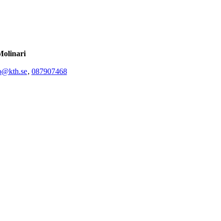
olinari
@kth.se
,
08790
7468