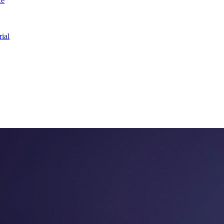
ce
ial