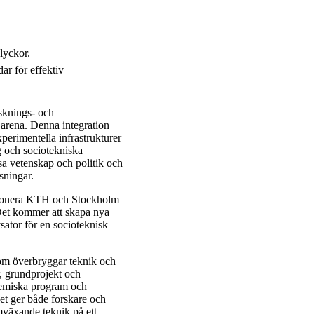
lyckor.
ar för effektiv
sknings- och
arena. Denna integration
perimentella infrastrukturer
g och sociotekniska
sa vetenskap och politik och
sningar.
itionera KTH och Stockholm
 Det kommer att skapa nya
sator för en socioteknisk
om överbryggar teknik och
r, grundprojekt och
demiska program och
et ger både forskare och
mväxande teknik på ett