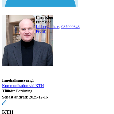
Lars Kloo
professor
lakloo@kth.se
,
08790
9343
Profil
Innehållsansvarig:
Kommunikation vid KTH
Tillhör
: Forskning
Senast ändrad
:
2025-12-16
KTH