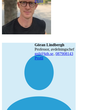
Profil
Göran Lindbergh
professor, avdelningschef
gnli@kth.se
,
08790
8143
Profil