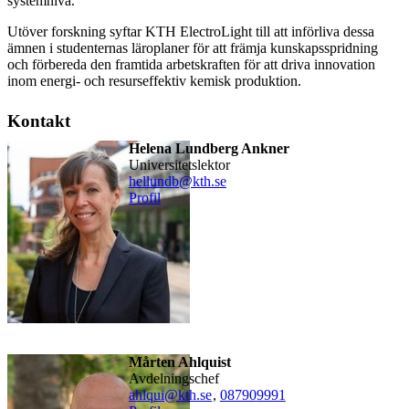
systemnivå.
Utöver forskning syftar KTH ElectroLight till att införliva dessa
ämnen i studenternas läroplaner för att främja kunskapsspridning
och förbereda den framtida arbetskraften för att driva innovation
inom energi- och resurseffektiv kemisk produktion.
Kontakt
Helena Lundberg Ankner
universitetslektor
hellundb@kth.se
Profil
Mårten Ahlquist
avdelningschef
ahlqui@kth.se
,
08790
9991