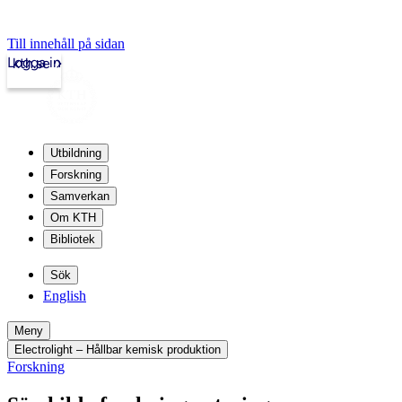
Till innehåll på sidan
Logga in
kth.se
Utbildning
Forskning
Samverkan
Om KTH
Bibliotek
Sök
English
Meny
Electrolight – Hållbar kemisk produktion
Forskning