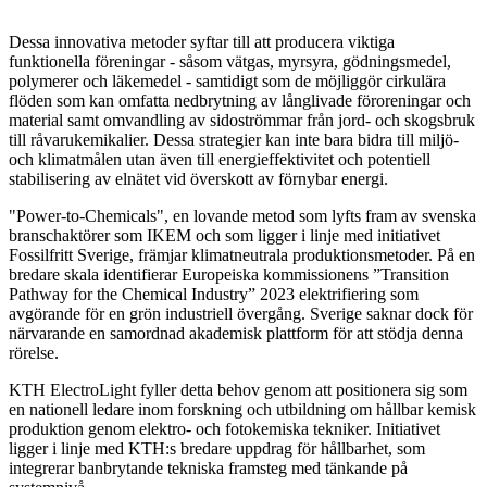
Dessa innovativa metoder syftar till att producera viktiga
funktionella föreningar - såsom vätgas, myrsyra, gödningsmedel,
polymerer och läkemedel - samtidigt som de möjliggör cirkulära
flöden som kan omfatta nedbrytning av långlivade föroreningar och
material samt omvandling av sidoströmmar från jord- och skogsbruk
till råvarukemikalier. Dessa strategier kan inte bara bidra till miljö-
och klimatmålen utan även till energieffektivitet och potentiell
stabilisering av elnätet vid överskott av förnybar energi.
"Power-to-Chemicals", en lovande metod som lyfts fram av svenska
branschaktörer som IKEM och som ligger i linje med initiativet
Fossilfritt Sverige, främjar klimatneutrala produktionsmetoder. På en
bredare skala identifierar Europeiska kommissionens ”Transition
Pathway for the Chemical Industry” 2023 elektrifiering som
avgörande för en grön industriell övergång. Sverige saknar dock för
närvarande en samordnad akademisk plattform för att stödja denna
rörelse.
KTH ElectroLight fyller detta behov genom att positionera sig som
en nationell ledare inom forskning och utbildning om hållbar kemisk
produktion genom elektro- och fotokemiska tekniker. Initiativet
ligger i linje med KTH:s bredare uppdrag för hållbarhet, som
integrerar banbrytande tekniska framsteg med tänkande på