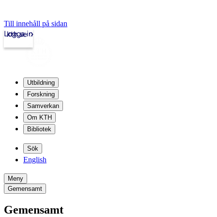
Till innehåll på sidan
Logga in
kth.se
Utbildning
Forskning
Samverkan
Om KTH
Bibliotek
Sök
English
Meny
Gemensamt
Gemensamt