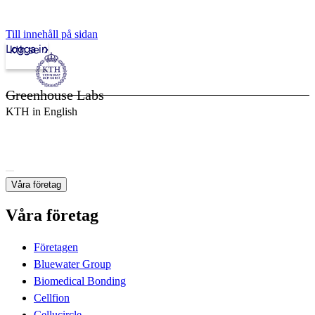
Till innehåll på sidan
Logga in
kth.se
Greenhouse Labs
KTH in English
Våra företag
Våra företag
Företagen
Bluewater Group
Biomedical Bonding
Cellfion
Cellucircle