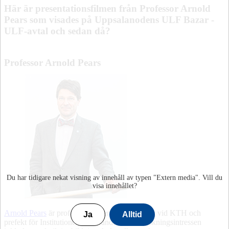
Här är presentationsfilmen från Professor Arnold
Pears som visades på Uppsalanodens ULF Bazar -
ULF-avtal och sedan då?
Professor Arnold Pears
Du har tidigare nekat visning av innehåll av typen "
Extern media
". Vill du
visa innehållet?
Arnold Pears
är professor i Ingenjörsutbildning vid KTH och
Ja
Alltid
prefekt för Institutionen för lärande. Hans forskningsintressen