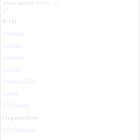
Senast ändrad
:
2023-11-15
KTH
Utbildning
Forskning
Samverkan
Om KTH
Student på KTH
Alumni
KTH Intranät
Organisation
KTH Biblioteket