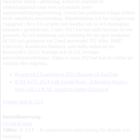
inkluderar teknik i utbildning, kulturella aspekter av
utbildningspraxis samt teori och praktik inom
ingenjörsutbildningsforskning. Arnold har publicerat många artiklar
inom områdena datavetenskap, datautbildning och har nyligen varit
engagerad i flera EU-projekt som handlar om AI och datalogiskt
tänkande i grundskolan. Under 2023 har han hållit keynote-tal om
generativ AI och utbildning och forskning för sin egen institution
(KTH) och gästspelat vid Umeå universitet, TU Wien, RMIT
University, Karolinska Institutet, samt hållit online-tal för
ResearchEd 2023 i Haninge och SULF, Sveriges
universitetslärarförbund. Några av hans 2023-tal kan ses online på
svenska eller engelska.
ResearchEd Scandinavia 2023 Haninge på YouTube
KTH SoTL 2023 with Arnold Pears - Education futures -
How will AI & ML transform higher Education
Nyheter från K-ULF
Innehållsansvarig:
Cecilia Kozma
Tillhör
: K-ULF – Kompensatorisk undervisning för lärande och
forskning