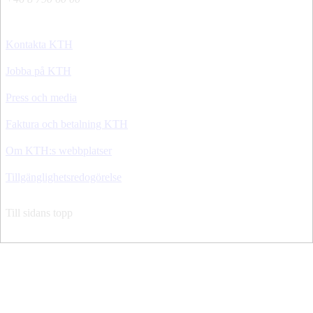
Kontakta KTH
Jobba på KTH
Press och media
Faktura och betalning KTH
Om KTH:s webbplatser
Tillgänglighetsredogörelse
Till sidans topp