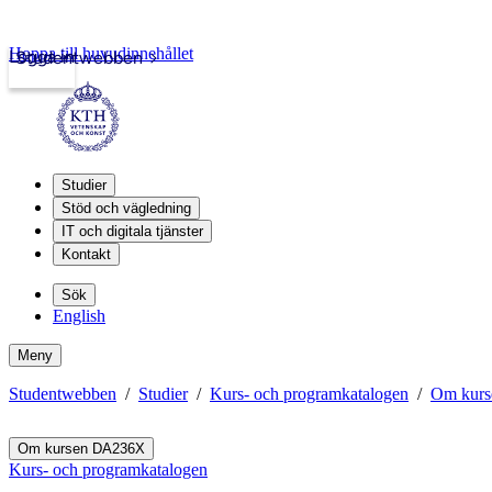
Hoppa till huvudinnehållet
Logga in
Studentwebben
Studier
Stöd och vägledning
IT och digitala tjänster
Kontakt
Sök
English
Meny
Studentwebben
Studier
Kurs- och programkatalogen
Om kur
Om kursen DA236X
Kurs- och programkatalogen