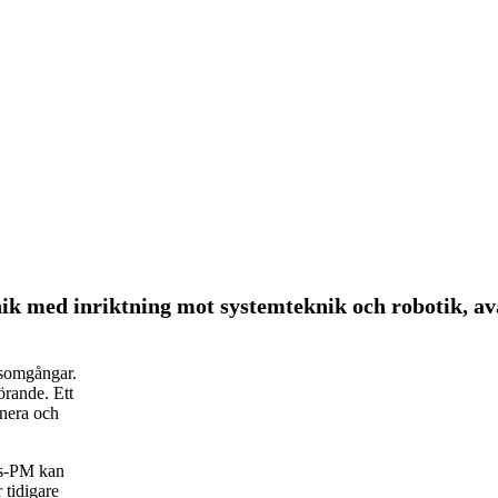
k med inriktning mot systemteknik och robotik, av
rsomgångar.
rande. Ett
anera och
rs-PM kan
 tidigare