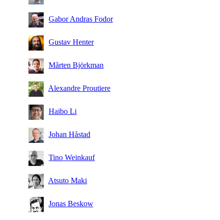
Gabor Andras Fodor
Gustav Henter
Mårten Björkman
Alexandre Proutiere
Haibo Li
Johan Håstad
Tino Weinkauf
Atsuto Maki
Jonas Beskow