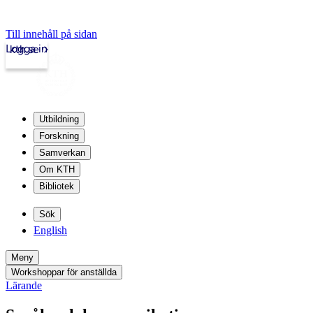
Till innehåll på sidan
Logga in
kth.se
Utbildning
Forskning
Samverkan
Om KTH
Bibliotek
Sök
English
Meny
Workshoppar för anställda
Lärande