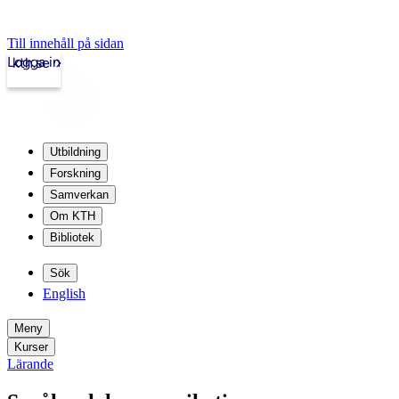
Till innehåll på sidan
Logga in
kth.se
Utbildning
Forskning
Samverkan
Om KTH
Bibliotek
Sök
English
Meny
Kurser
Lärande